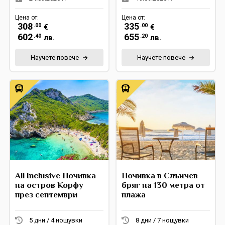
Цена от:
Цена от:
308
335
.00
.00
€
€
602
655
.40
.20
лв.
лв.
Научете повече
Научете повече
All Inclusive Почивка
Почивка в Слънчев
на остров Корфу
бряг на 130 метра от
през септември
плажа
5 дни / 4 нощувки
8 дни / 7 нощувки