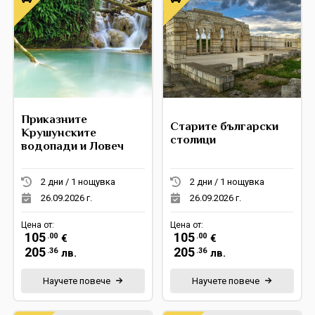
Приказните
Старите български
Крушунските
столици
водопади и Ловеч
2 дни / 1 нощувка
2 дни / 1 нощувка
26.09.2026 г.
26.09.2026 г.
Цена от:
Цена от:
105
105
.00
.00
€
€
205
205
.36
.36
лв.
лв.
Научете повече
Научете повече