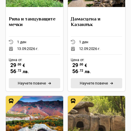
Рила и танцуващите
Дамасцена и
мечки
Казанлък
1 ден
1 ден
13.09.2026 г.
12.09.2026 г.
Цена от:
Цена от:
29
29
.00
.00
€
€
56
56
.72
.72
лв.
лв.
Научете повече
Научете повече