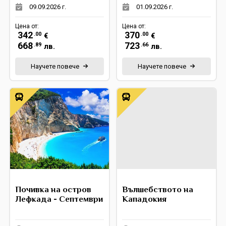
09.09.2026 г.
01.09.2026 г.
Цена от:
Цена от:
342
370
.00
.00
€
€
668
723
.89
.66
лв.
лв.
Научете повече
Научете повече
Почивка на остров
Вълшебството на
Лефкада - Септември
Кападокия