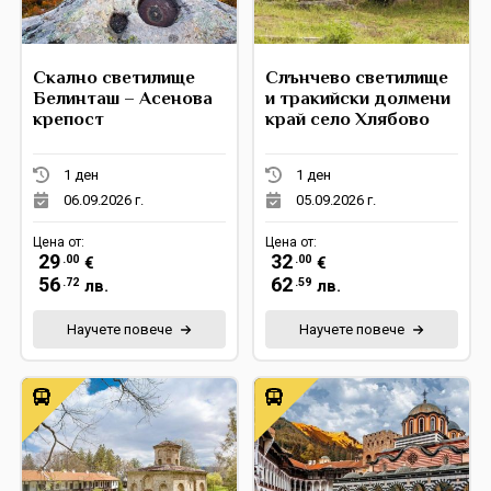
Скално светилище
Слънчево светилище
Белинташ – Асенова
и тракийски долмени
крепост
край село Хлябово
1 ден
1 ден
06.09.2026 г.
05.09.2026 г.
Цена от:
Цена от:
29
32
.00
.00
€
€
56
62
.72
.59
лв.
лв.
Научете повече
Научете повече