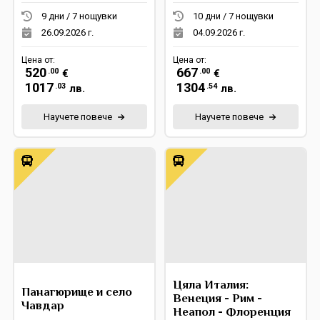
9 дни / 7 нощувки
10 дни / 7 нощувки
26.09.2026 г.
04.09.2026 г.
Цена от:
Цена от:
520
667
.00
.00
€
€
1017
1304
.03
.54
лв.
лв.
Научете повече
Научете повече
Цяла Италия:
Панагюрище и село
Венеция - Рим -
Чавдар
Неапол - Флоренция