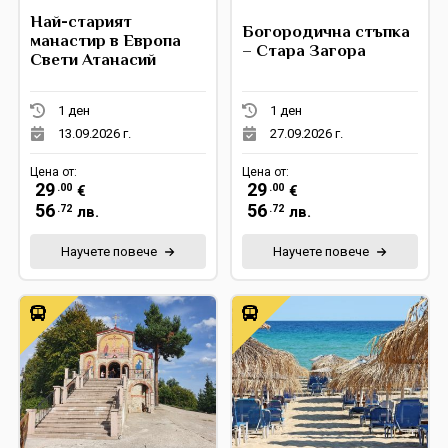
Най-старият
Богородична стъпка
Екскурзии в Румъния
манастир в Европа
– Стара Загора
Свети Атанасий
1 ден
1 ден
13.09.2026 г.
27.09.2026 г.
Цена от:
Цена от:
29
29
.00
.00
€
€
56
56
.72
.72
лв.
лв.
Научете повече
Научете повече