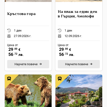
На плаж за един ден
Кръстова гора
в Гърция, Амолофи
1 ден
1 ден
27.09.2026 г.
12.09.2026 г.
Цена от:
Цена от:
29
29
.00
.00
€
€
56
56
.72
.72
лв.
лв.
Научете повече
Научете повече