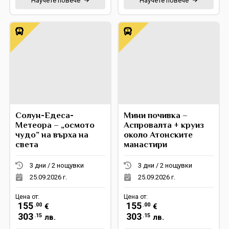
Научете повече
Научете повече
Солун-Едеса-
Мини почивка –
Метеора – „осмото
Аспровалта + круиз
чудо” на върха на
около Атонските
света
манастири
3 дни / 2 нощувки
3 дни / 2 нощувки
25.09.2026 г.
25.09.2026 г.
Цена от:
Цена от:
155
155
.00
.00
€
€
303
303
.15
.15
лв.
лв.