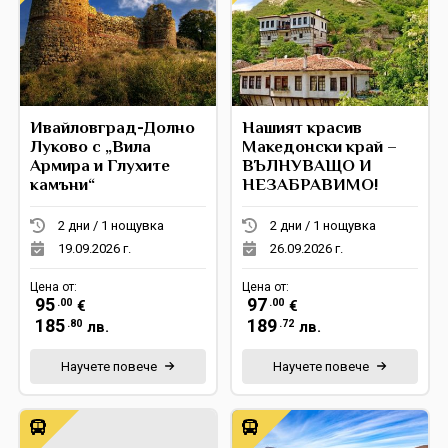
Ивайловград-Долно
Нашият красив
Луково с „Вила
Македонски край –
Армира и Глухите
ВЪЛНУВАЩО И
камъни“
НЕЗАБРАВИМО!
2 дни / 1 нощувка
2 дни / 1 нощувка
19.09.2026 г.
26.09.2026 г.
Цена от:
Цена от:
95
97
.00
.00
€
€
185
189
.80
.72
лв.
лв.
Научете повече
Научете повече