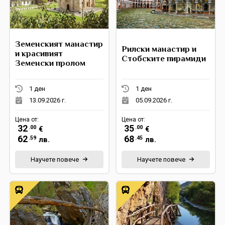
Земенският манастир
Рилски манастир и
и красивият
Стобските пирамиди
Земенски пролом
1 ден
1 ден
13.09.2026 г.
05.09.2026 г.
Цена от:
Цена от:
32
35
.00
.00
€
€
62
68
.59
.45
лв.
лв.
Научете повече
Научете повече