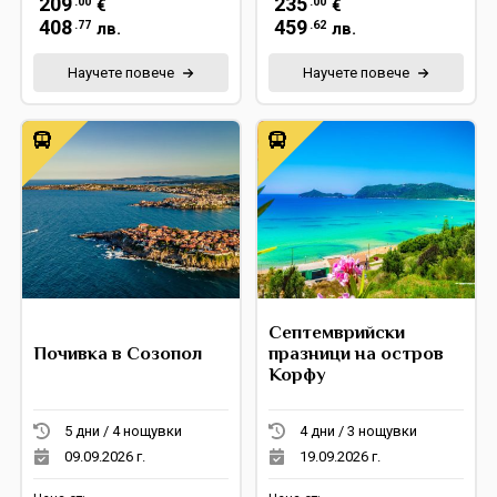
209
235
.00
.00
€
€
408
459
.77
.62
лв.
лв.
Научете повече
Научете повече
Септемврийски
Почивка в Созопол
празници на остров
Корфу
5 дни / 4 нощувки
4 дни / 3 нощувки
09.09.2026 г.
19.09.2026 г.