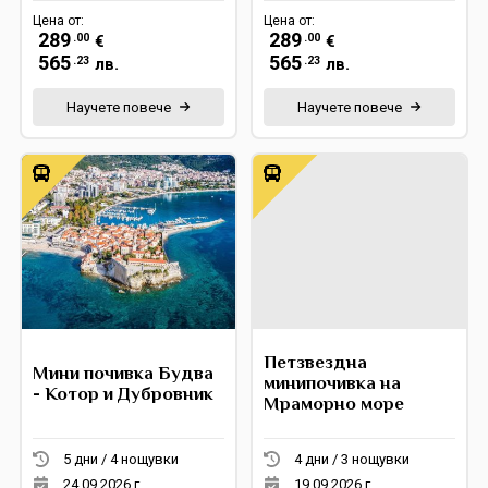
Цена от:
Цена от:
289
289
.00
.00
€
€
565
565
.23
.23
лв.
лв.
Научете повече
Научете повече
Петзвездна
Мини почивка Будва
минипочивка на
- Котор и Дубровник
Мраморно море
5 дни / 4 нощувки
4 дни / 3 нощувки
24.09.2026 г.
19.09.2026 г.