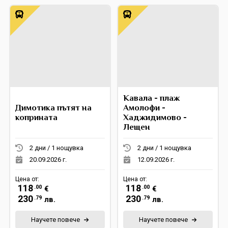
Кавала - плаж
Димотика пътят на
Амолофи -
коприната
Хаджидимово -
Лещен
2 дни / 1 нощувка
2 дни / 1 нощувка
20.09.2026 г.
12.09.2026 г.
Цена от:
Цена от:
118
118
.00
.00
€
€
230
230
.79
.79
лв.
лв.
Научете повече
Научете повече