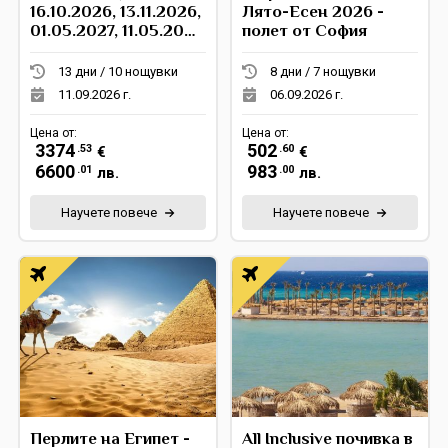
16.10.2026, 13.11.2026,
Лято-Есен 2026 -
01.05.2027, 11.05.2027,
полет от София
09.10.2027
13 дни / 10 нощувки
8 дни / 7 нощувки
11.09.2026 г.
06.09.2026 г.
Цена от:
Цена от:
3374
502
.53
.60
€
€
6600
983
.01
.00
лв.
лв.
Научете повече
Научете повече
Перлите на Египет -
All Inclusive почивка в