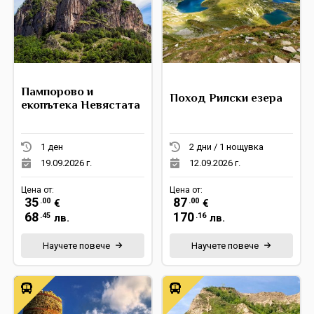
Пампорово и
Поход Рилски езера
екопътека Невястата
1 ден
2 дни / 1 нощувка
19.09.2026 г.
12.09.2026 г.
Цена от:
Цена от:
35
87
.00
.00
€
€
68
170
.45
.16
лв.
лв.
Научете повече
Научете повече