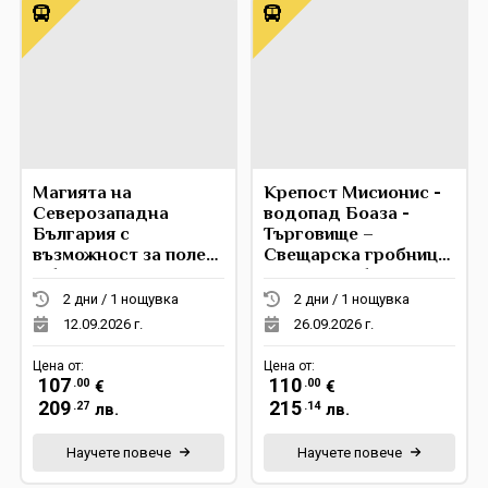
Магията на
Крепост Мисионис -
Северозападна
водопад Боаза -
България с
Търговище –
възможност за полет
Свещарска гробница
с балон
- Демир Баба Теке
2 дни / 1 нощувка
2 дни / 1 нощувка
12.09.2026 г.
26.09.2026 г.
Цена от:
Цена от:
107
110
.00
.00
€
€
209
215
.27
.14
лв.
лв.
Научете повече
Научете повече