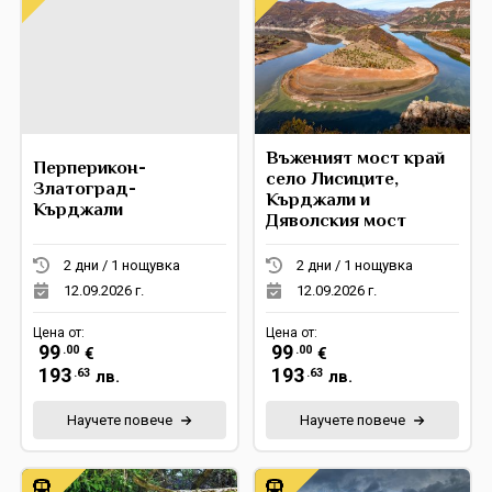
Въженият мост край
Перперикон-
село Лисиците,
Златоград-
Кърджали и
Кърджали
Дяволския мост
2 дни / 1 нощувка
2 дни / 1 нощувка
12.09.2026 г.
12.09.2026 г.
Цена от:
Цена от:
99
99
.00
.00
€
€
193
193
.63
.63
лв.
лв.
Научете повече
Научете повече