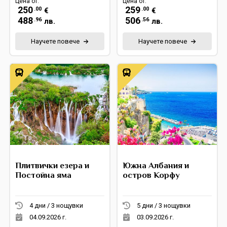
Цена от:
Цена от:
250
259
.00
.00
€
€
488
506
.96
.56
лв.
лв.
Научете повече
Научете повече
Плитвички езера и
Южна Албания и
Постойна яма
остров Корфу
4 дни / 3 нощувки
5 дни / 3 нощувки
04.09.2026 г.
03.09.2026 г.