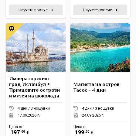
Научете повече
Научете повече
Императорският
град Истанбул +
Магията на остров
Принцовите острови
Тасос - 4 дни
и музея на шоколада
4 дни / 3 нощувки
4 дни / 3 нощувки
17.09.2026 г.
24.09.2026 г.
Цена от:
Цена от:
197
199
.00
.00
€
€