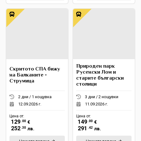
Природен парк
Скритото СПА бижу
Русенски Лом и
на Балканите -
старите български
Струмица
столици
2 дни / 1 нощувка
3 дни / 2 нощувки
12.09.2026 г.
11.09.2026 г.
Цена от:
Цена от:
129
149
.00
.00
€
€
252
291
.30
.42
лв.
лв.