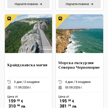
Научете повече
Научете повече
Морска екскурзия
Крайдунавска магия
Северно Черноморие
3 дни / 2 нощувки
4 дни / 3 нощувки
11.09.2026 г.
03.09.2026 г.
Цена от:
Цена от:
159
195
.00
.00
€
€
310
381
.98
.39
лв.
лв.