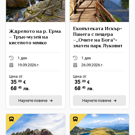
Eкопътеката Искър-
Ждрелото на р. Ерма
Панега с пещера
– Трън-музей на
–,,Очите на Бога“-
киселото мляко
златен парк Луковит
1 ден
1 ден
19.09.2026 г.
26.09.2026 г.
Цена от:
Цена от:
35
35
.00
.00
€
€
68
68
.45
.45
лв.
лв.
Научете повече
Научете повече