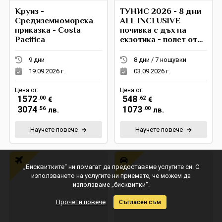
Круиз -
ТУНИС 2026 - 8 дни
Средиземноморска
ALL INCLUSIVE
приказка - Costa
почивка с дъх на
Pacifica
екзотика - полет от
София - Понеделник
и Петък
9 дни
8 дни / 7 нощувки
19.09.2026 г.
03.09.2026 г.
Цена от:
Цена от:
1572
548
.00
.62
€
€
3074
1073
.56
.00
лв.
лв.
Научете повече
Научете повече
„Бисквитките“ ни помагат да предоставяме услугите си. С
използването на услугите ни приемате, че можем да
използваме „бисквитки“.
Прочети повече
Съгласен съм