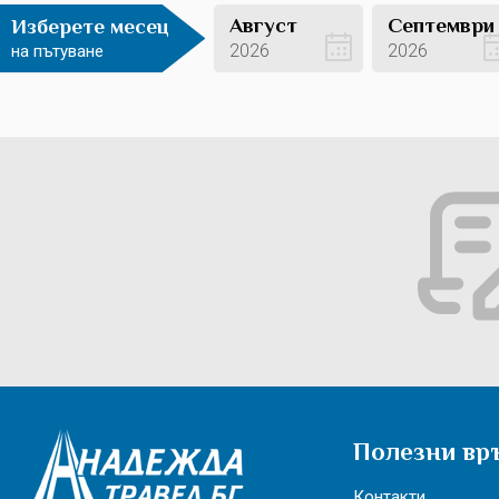
Август
Септември
Изберете месец
2026
2026
на пътуване
Вижте оферти
Вижте оферти
Полезни вр
Контакти