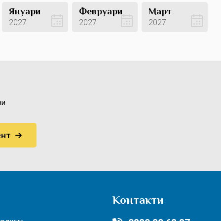
Януари
Февруари
Март
2027
2027
2027
Вижте оферти
Вижте оферти
Вижте оферти
ни
Контакти