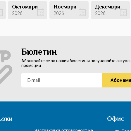
Октомври
Ноември
Декември
2026
2026
2026
Вижте оферти
Вижте оферти
Вижте оферти
Бюлетин
Абонирайте се за нашия бюлетин и получавайте актуал
промоции.
ъзки
Офис
Застраховка отговорност на