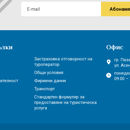
ъзки
Офис
Застраховка отговорност на
гр. Паз
туроператор
ул. Асе
Общи условия
понеде
09.00 – 
рителност
Фирмени данни
Транспорт
Стандартен формуляр за
предоставяне на туристическа
услуга