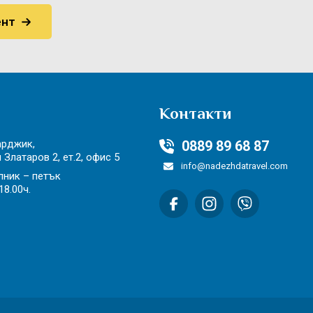
Контакти
арджик,
0889 89 68 87
н Златаров 2,
ет.2, офис 5
info@nadezhdatravel.com
лник – петък
18.00ч.