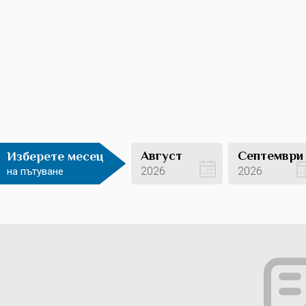
Август
Септември
Изберете месец
2026
2026
на пътуване
Вижте оферти
Вижте оферти