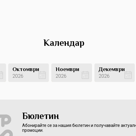
Календар
Октомври
Ноември
Декември
2026
2026
2026
Вижте оферти
Вижте оферти
Вижте оферти
Бюлетин
Абонирайте се за нашия бюлетин и получавайте актуал
промоции.