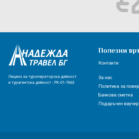
Полезни вр
Контакти
Лиценз за туроператорска дейност
За нас
и турагентска дейност - РК-01-7663
Политика за пове
Банкова сметка
Подаръчен ваучер