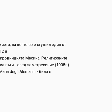
ието, на която се е сгушил един от
12 в.
а провинцията Месина. Религиозните
ва пъти - след земетресение (1908г.)
aria degli Alemanni - било е