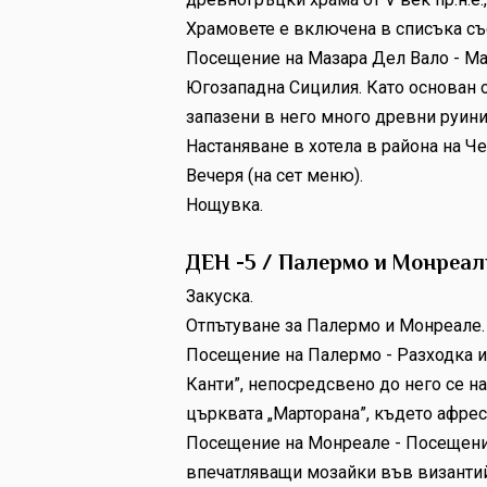
Храмовете е включена в списъка съ
Посещение на Мазара Дел Вало - Ма
Югозападна Сицилия. Като основан о
запазени в него много древни руини
Настаняване в хотела в района на 
Вечеря (на сет меню).
Нощувка.
ДЕН -5 / Палермо и Монреал
Закуска.
Отпътуване за Палермо и Монреале.
Посещение на Палермо - Разходка и
Канти”, непосредсвено до него се н
църквата „Марторана”, където афрес
Посещение на Монреале - Посещение 
впечатляващи мозайки във византийс