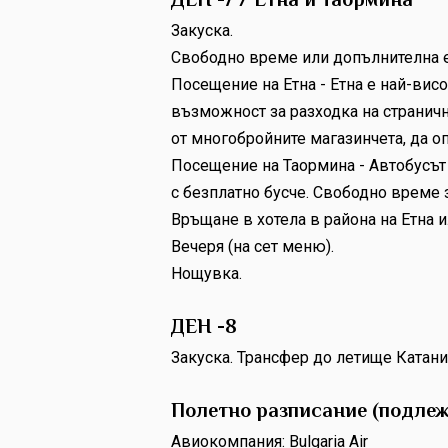
ДЕН -7 / Етна и Таормина
Закуска.
Свободно време или допълнителна е
Посещение на Етна - Етна е най-вис
възможност за разходка на странични
от многобройните магазинчета, да оп
Посещение на Таормина - Aвтобусът 
с безплатно бусче. Свободно време 
Връщане в хотела в района на Етна и
Вечеря (на сет меню).
Нощувка.
ДЕН -8
Закуска. Трансфер до летище Катани
Полетно разписание (подлеж
Авиокомпания: Bulgaria Air