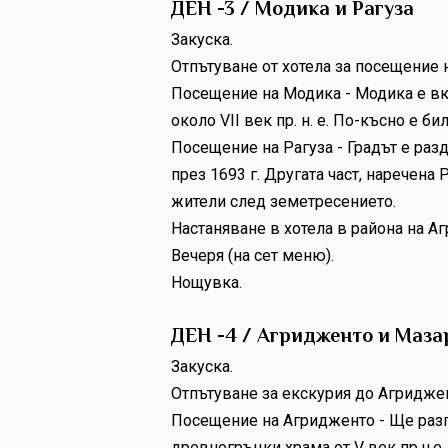
ДЕН -3 / Модика и Рагуза
Закуска.
Отпътуване от хотела за посещение 
Посещение на Модика - Модика е вк
около VII век пр. н. е. По-късно е б
Посещение на Рагуза - Градът е разд
през 1693 г. Другата част, наречена
жители след земетресението.
Настаняване в хотела в района на А
Вечеря (на сет меню).
Нощувка.
ДЕН -4 / Агридженто и Маза
Закуска.
Отпътуване за екскурия до Агридже
Посещение на Агридженто - Ще разг
древногръцки храма от V век пр.н.е.