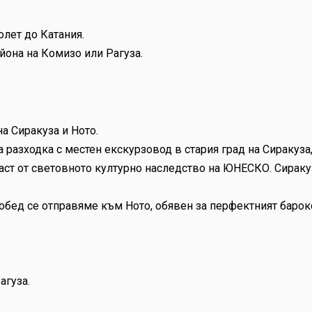
лет до Катания.
йона на Комизо или Рагуза.
а Сиракуза и Ното.
разходка с местен екскурзовод в стария град на Сиракуза,
част от световното културно наследство на ЮНЕСКО. Сираку
обед се отправяме към Ното, обявен за перфектният бароко
агуза.