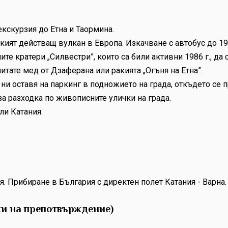
кскурзия до Етна и Таормина.
окият действащ вулкан в Европа. Изкачване с автобус до 1
те кратери „Силвестри”, които са били активни 1986 г., да 
итате мед от Дзаферана или ракията „Огъня на Етна”.
ни оставя на паркинг в подножието на града, откъдето се
за разходка по живописните улички на града.
ли Катания.
я. Прибиране в България с директен полет Катания - Варна.
и на препотвърждение)