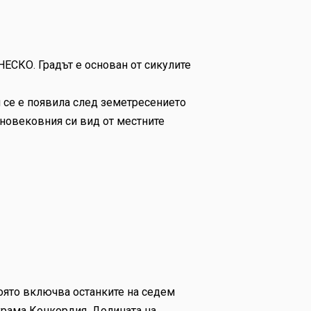
ЕСКО. Градът е основан от сикулите
я се е появила след земетресението
едновековния си вид от местните
оято включва останките на седем
 храма Конкордия. Долината на