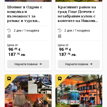
Шопинг в Одрин с
Красивият район на
нощувка и
град Гоце Делчев с
възможност за
незабравим купон с
релакс в турски
колегите на Николина
хамам
Чакърдъкова
2 дни / 1 нощувка
2 дни / 1 нощувка
Цена от:
Цена от:
96
96
.00
.00
€
€
187
187
.76
.76
лв.
лв.
Научете повече
Научете повече