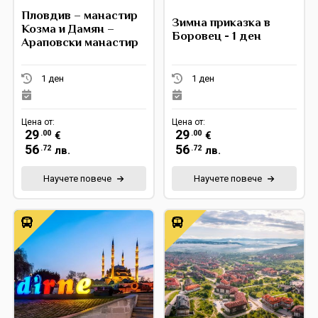
Пловдив – манастир
Зимна приказка в
Екскурзии в Румъния
Козма и Дамян –
Боровец - 1 ден
Араповски манастир
1 ден
1 ден
Цена от:
Цена от:
29
29
.00
.00
€
€
56
56
.72
.72
лв.
лв.
Научете повече
Научете повече