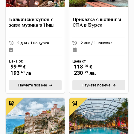
Балкански купон с
Приказка с шопинг и
жива музика в Ниш
СПА в Бурса
2 дни / 1 нощувка
2 дни / 1 нощувка
Цена от:
Цена от:
99
118
.00
.00
€
€
193
230
.63
.79
лв.
лв.
Научете повече
Научете повече