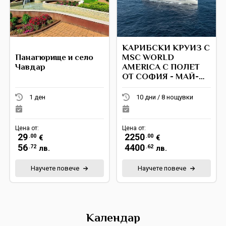
КАРИБСКИ КРУИЗ С
Панагюрище и село
MSC WORLD
Чавдар
AMERICA С ПОЛЕТ
ОТ СОФИЯ - МАЙ-
ДЕКЕМВРИ 2026 Г.
1 ден
10 дни / 8 нощувки
Цена от:
Цена от:
29
2250
.00
.00
€
€
56
4400
.72
.62
лв.
лв.
Научете повече
Научете повече
Календар