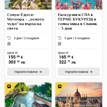
Солун-Едеса-
Екскурзия и СПА в
Метеора – „осмото
ТЕРМЕ БУКУРЕЩ и
чудо” на върха на
солна мина в Сланик
света
– 3 дни
3 дни / 2 нощувки
3 дни / 2 нощувки
Цена от:
Цена от:
155
165
.00
.00
€
€
303
322
.15
.71
лв.
лв.
Научете повече
Научете повече