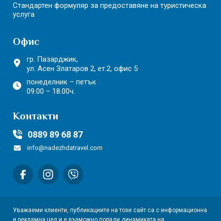
Стандартен формуляр за предоставяне на туристическа
услуга
Офис
гр. Пазарджик,
ул. Асен Златаров 2,
ет.2, офис 5
понеделник – петък
09.00 – 18.00ч.
Контакти
0889 89 68 87
info@nadezhdatravel.com
Уважаеми клиенти, публикациите на този сайт са с информационна
и рекламна цел и е възможно поради динамиката на