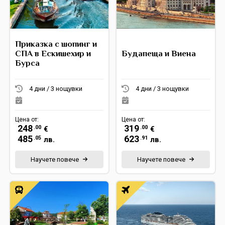
Приказка с шопинг и
СПА в Ескишехир и
Будапеща и Виена
Бурсa
4 дни / 3 нощувки
4 дни / 3 нощувки
Цена от:
Цена от:
248
319
.00
.00
€
€
485
623
.05
.91
лв.
лв.
Научете повече
Научете повече