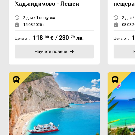
Хаджидимово - Лещен
пещера
2 дни / 1 нощувка
15.08.2026 г.
08.08.2
118
/
230
1
.00
€
.79
лв.
Цена от:
Цена от:
Научете повече