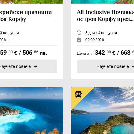
врийски празници
All Inclusive Почивк
ров Корфу
остров Корфу през
септември
4 дни / 3 нощувки
5 дни / 4 нощувки
026 г.
09.09.2026 г.
59
/
506
342
/
668
.00
€
.56
лв.
.00
€
.
Цена от:
Научете повече
Научете повече