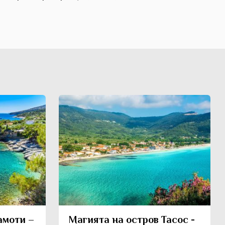
амоти –
Магията на остров Тасос -