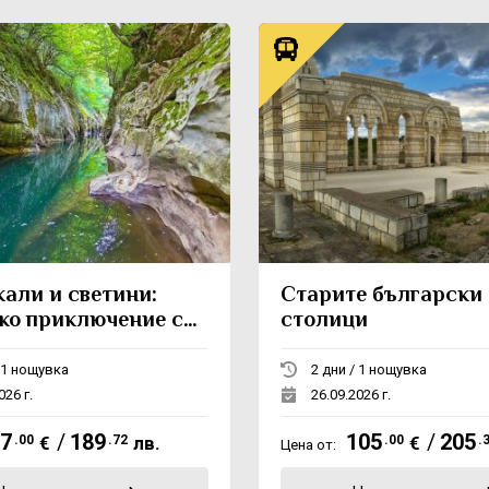
кали и светини:
Старите български
ко приключение с
столици
, каньони и боб
2 дни / 1 нощувка
2 дни / 1 нощувка
026 г.
26.09.2026 г.
7
/
189
105
/
205
.00
€
.72
лв.
.00
€
.
Цена от: