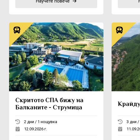
Научете повече
Скритото СПА бижу на
Крайду
Балканите - Струмица
2 дни / 1 нощувка
12.09.2026 г.
11.09.2