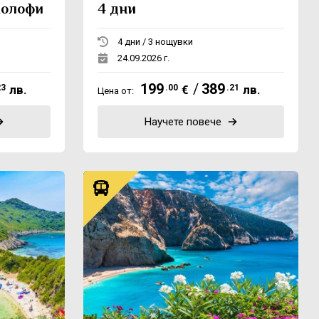
молофи
4 дни
4 дни / 3 нощувки
24.09.2026 г.
199
/
389
23
лв.
.00
€
.21
лв.
Цена от:
Научете повече