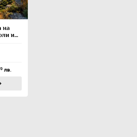
а на
юли и
70
лв.