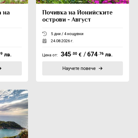
а на
Почивка на Йонийските
острови - Август
5 дни / 4 нощувки
24.08.2026 г.
345
/
674
89
лв.
.00
€
.76
лв.
Цена от:
Научете повече