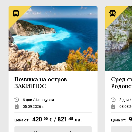
Почивка на остров
Сред с
ЗАКИНТОС
Родопс
пещери
6 дни / 4 нощувки
05.09.2026 г.
08.08.2
420
/
821
9
.00
€
.45
лв.
Цена от:
Цена от: