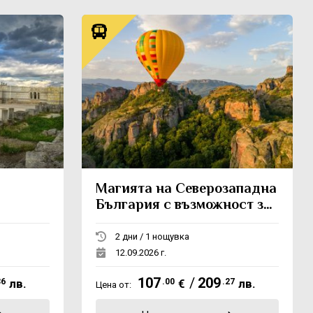
Магията на Северозападна
България с възможност за
полет с балон
2 дни / 1 нощувка
12.09.2026 г.
107
/
209
36
лв.
.00
€
.27
лв.
Цена от: