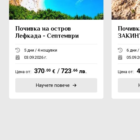
Почивка на остров
Почивк
Лефкада - Септември
ЗАКИН
5 дни / 4 нощувки
03.09.2026 г.
05.09.2
370
/
723
4
.00
€
.66
лв.
Цена от:
Цена от:
Научете повече