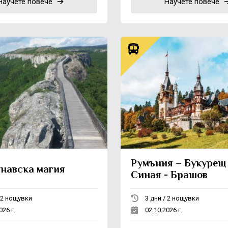
Научете повече
Научете повече
Румъния – Букурещ 
навска магия
Синая - Брашов
3 дни / 2 нощувки
3 дни / 2 нощувки
026 г.
02.10.2026 г.