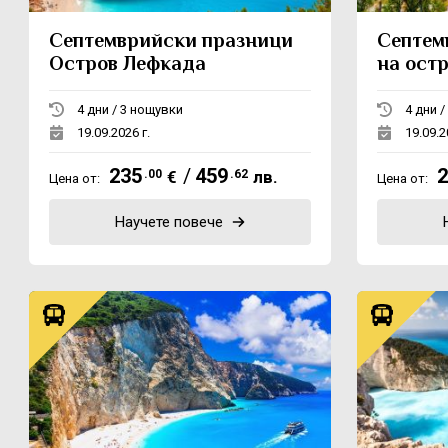
Септемврийски празници
Септем
Остров Лефкада
на ост
4 дни / 3 нощувки
19.09.2026 г.
19.09.2
235
/
459
2
.00
€
.62
лв.
Цена от:
Цена от:
Научете повече