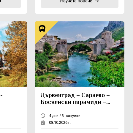
Научете повече
-
Дървенград – Сараево –
Босненски пирамиди –
Мостар – Междугорие –
Вишеград - Каменград
4 дни / 3 нощувки
08.10.2026 г.