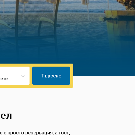
Търсене
вел
 е просто резервация, а гост,