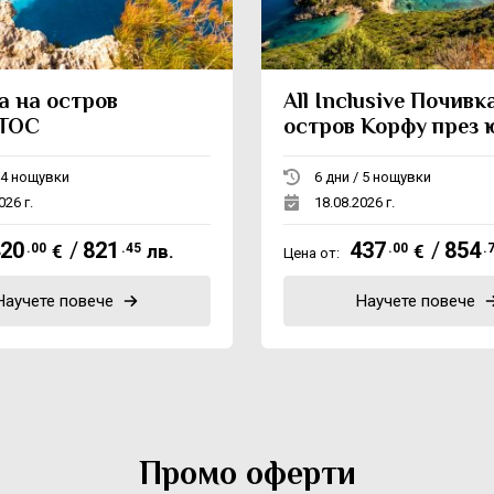
а на остров
All Inclusive Почивк
ТОС
остров Корфу през 
август
6 дни / 4 нощувки
6 дни / 5 нощувки
026 г.
18.08.2026 г.
20
/
821
437
/
854
.00
€
.45
лв.
.00
€
.
Цена от:
Научете повече
Научете повече
Промо оферти