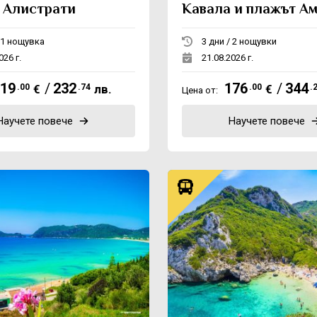
 Алистрати
Кавала и плажът А
2 дни / 1 нощувка
3 дни / 2 нощувки
026 г.
21.08.2026 г.
19
/
232
176
/
344
.00
€
.74
лв.
.00
€
.
Цена от:
Научете повече
Научете повече