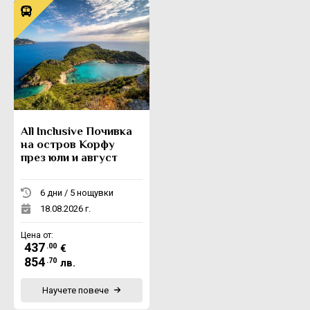
All Inclusive Почивка
на остров Корфу
през юли и август
6 дни / 5 нощувки
18.08.2026 г.
Цена от:
437
.00
€
854
.70
лв.
Научете повече