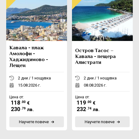
Кавала - плаж
Остров Тасос –
Амолофи -
Кавала - пещера
Хаджидимово -
Алистрати
Лещен
2 дни / 1 нощувка
2 дни / 1 нощувка
15.08.2026 г.
08.08.2026 г.
Цена от:
Цена от:
118
119
.00
.00
€
€
230
232
.79
.74
лв.
лв.
Научете повече
Научете повече