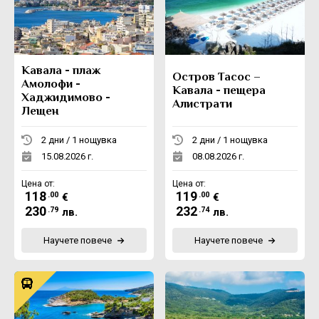
Екскурзии в Румъния
Кавала - плаж
Остров Тасос –
Амолофи -
Кавала - пещера
Хаджидимово -
Алистрати
Лещен
2 дни / 1 нощувка
2 дни / 1 нощувка
15.08.2026 г.
08.08.2026 г.
Цена от:
Цена от:
118
119
.00
.00
€
€
230
232
.79
.74
лв.
лв.
Научете повече
Научете повече