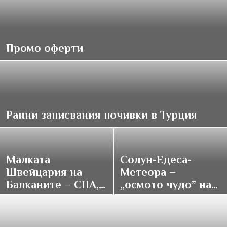
Промо оферти
Ранни записвания почивки в Турция
Малката
Солун-Едеса-
Швейцария на
Метеора –
Балканите – СПА,
„осмото чудо” на
традиции и купон
върха на света