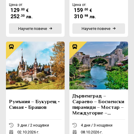
Цена от:
Цена от:
129
159
.00
.00
€
€
252
310
.30
.98
лв.
лв.
Научете повече
Научете повече
Дървенград –
Румъния – Букурещ -
Сараево – Босненски
Синая - Брашов
пирамиди – Мостар –
Междугорие –
Вишеград -
Каменград
3 дни / 2 нощувки
4 дни / 3 нощувки
02.10.2026 г.
08.10.2026 г.