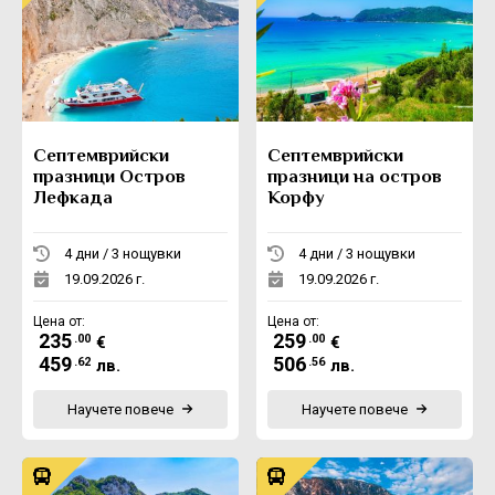
Септемврийски
Септемврийски
празници Остров
празници на остров
Лефкада
Корфу
4 дни / 3 нощувки
4 дни / 3 нощувки
19.09.2026 г.
19.09.2026 г.
Цена от:
Цена от:
235
259
.00
.00
€
€
459
506
.62
.56
лв.
лв.
Научете повече
Научете повече