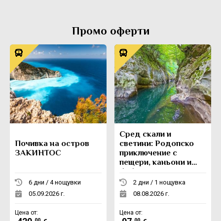
Промо оферти
Сред скали и
Почивка на остров
светини: Родопско
ЗАКИНТОС
приключение с
пещери, каньони и
боб
6 дни / 4 нощувки
2 дни / 1 нощувка
05.09.2026 г.
08.08.2026 г.
Цена от:
Цена от:
.00
.00