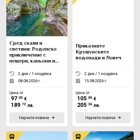
Сред скали и
Приказните
светини: Родопско
Крушунските
приключение с
водопади и Ловеч
пещери, каньони и
боб
2 дни / 1 нощувка
2 дни / 1 нощувка
08.08.2026 г.
15.08.2026 г.
Цена от:
Цена от:
97
105
.00
.00
€
€
189
205
.72
.36
лв.
лв.
Научете повече
Научете повече