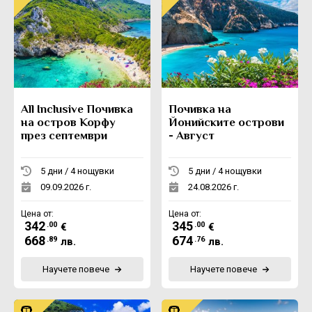
All Inclusive Почивка
Почивка на
на остров Корфу
Йонийските острови
през септември
- Август
5 дни / 4 нощувки
5 дни / 4 нощувки
09.09.2026 г.
24.08.2026 г.
Цена от:
Цена от:
342
345
.00
.00
€
€
668
674
.89
.76
лв.
лв.
Научете повече
Научете повече