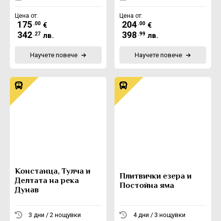
Цена от:
Цена от:
175
204
.00
.00
€
€
342
398
.27
.99
лв.
лв.
Научете повече
Научете повече
Констанца, Тулча и
Плитвички езера и
Делтата на река
Постойна яма
Дунав
3 дни / 2 нощувки
4 дни / 3 нощувки