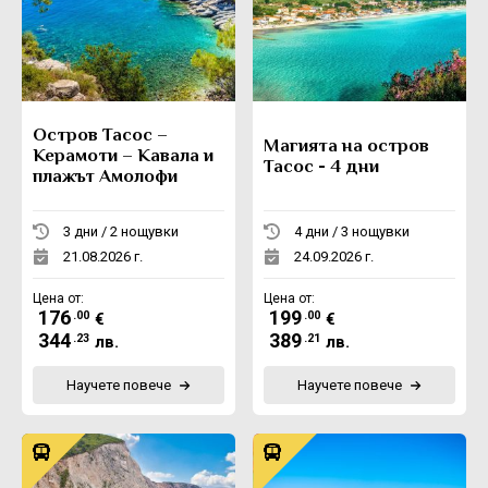
Остров Тасос –
Магията на остров
Керамоти – Кавала и
Тасос - 4 дни
плажът Амолофи
3 дни / 2 нощувки
4 дни / 3 нощувки
21.08.2026 г.
24.09.2026 г.
Цена от:
Цена от:
176
199
.00
.00
€
€
344
389
.23
.21
лв.
лв.
Научете повече
Научете повече