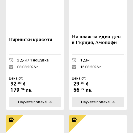
На плаж за един ден
Пирински красоти
в Гърция, Амолофи
2 дни / 1 нощувка
1 ден
08.08.2026 г.
15.08.2026 г.
Цена от:
Цена от:
92
29
.00
.00
€
€
179
56
.94
.72
лв.
лв.
Научете повече
Научете повече