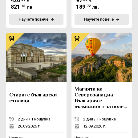
420
97
€
€
821
189
.45
.72
лв.
лв.
Научете повече
Научете повече
Магията на
Старите български
Северозападна
столици
България с
възможност за полет
с балон
2 дни / 1 нощувка
2 дни / 1 нощувка
26.09.2026 г.
12.09.2026 г.
Цена от:
Цена от: