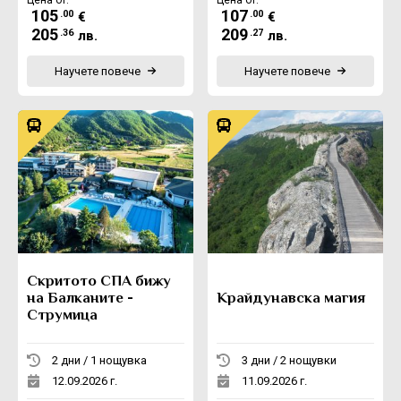
105
107
.00
.00
€
€
205
209
.36
.27
лв.
лв.
Научете повече
Научете повече
Скритото СПА бижу
на Балканите -
Крайдунавска магия
Струмица
2 дни / 1 нощувка
3 дни / 2 нощувки
12.09.2026 г.
11.09.2026 г.