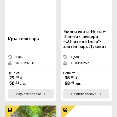
Eкопътеката Искър-
Панега с пещера
Кръстова гора
–,,Очите на Бога“-
златен парк Луковит
1 ден
1 ден
16.08.2026 г.
15.08.2026 г.
Цена от:
Цена от:
29
35
.00
.00
€
€
56
68
.72
.45
лв.
лв.
Научете повече
Научете повече