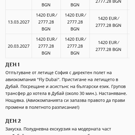
2777.28 BGN
BGN
BGN
1420 EUR ∕
1420 EUR ∕
18
1420 EUR ∕
13.03.2027
2777.28
2777.28
3
2777.28 BGN
BGN
BGN
1420 EUR ∕
1420 EUR ∕
18
1420 EUR ∕
20.03.2027
2777.28
2777.28
3
2777.28 BGN
BGN
BGN
ДЕН 1
Отпътуване от летище София с директен полет на
авиокомпания "Fly Dubai''. Пристигане на летището в
Дубай. Посрещане и асистънс на български език. Групов
трансфер до хотела в Дубай (около 30 мин.). Настаняване.
Нощувка. (Авиокомпанията си запазва правото да прави
промени в полетното разписание!)
ДЕН 2
Закуска. Полудневна екскурзия на модерната част