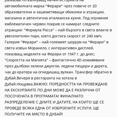
автомобилната марка "Ферари" чрез повече от 20
образователни и зашеметяващи обиколки и атракции,
магазини и автентична италианска кухня. Под огромния
емблематичен червен покрив се намират следните
атракции: "Формула Росса" – най-бързото в света влакче в
увеселителен парк, което достига скорост от 240 км∕ч;
Галерия "Ферари" – най-големият шоурум на "Ферари" в
света извън Моранело, с интерактивен дисплей,
показващ моделите на Ферари от 1947 г. до днес;
"Скоростта на Магията" – фантастично 4D изживяване
през дълбоки зелени джунгли, ледени пещери и дерета,
чак до кратера на огнедишащ вулкан. Трансфер обратно в
Дубай.Вечеря в ресторанта на хотела в
Дубай.Нощувка.ВАЖНО: ПОРЕДНОСТТА НА ПРОВЕЖДАНЕ
НА ЕКСКУРЗИИТЕ ПО ДНИ МОЖЕ ДА Е РАЗЛИЧНА ОТ
ПОСОЧЕНАТА В ПРОГРАМАТА! ФИНАЛНАТО
РАЗПРЕДЕЛЕНИЕ С ДНИТЕ И ДАТИТЕ, НА КОИТО ЩЕ СЕ
ПРОВЕДЕ ВСЯКА ЕДНА ОТ ИЗБРОЕНИТЕ УСЛУГИ, ЩЕ
ПОЛУЧИТЕ НА МЯСТО В ДУБАЙ!