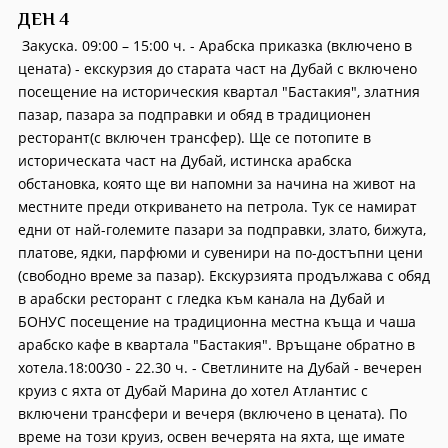
ДЕН 4
Закуска. 09:00 – 15:00 ч. - Арабска приказка (включено в
цената) - екскурзия до старата част на Дубай с включено
посещение на историческия квартал "Бастакия", златния
пазар, пазара за подправки и обяд в традиционен
ресторант(с включен трансфер). Ще се потопите в
историческата част на Дубай, истинска арабска
обстановка, която ще ви напомни за начина на живот на
местните преди откриването на петрола. Tук се намират
едни от най-големите пазари за подправки, злато, бижута,
платове, ядки, парфюми и сувенири на по-достъпни цени
(свободно време за пазар). Екскурзията продължава с обяд
в арабски ресторант с гледка към канала на Дубай и
БОНУС посещение на традиционна местна къща и чаша
арабско кафе в квартала "Бастакия". Връщане обратно в
хотела.18:00∕30 - 22.30 ч. - Светлините на Дубай - вечерен
круиз с яхта от Дубай Марина до хотел Атлантис с
включени трансфери и вечеря (включено в цената). По
време на този круиз, освен вечерята на яхта, ще имате