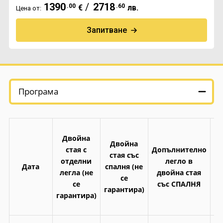
1390
/
2718
.00
.60
€
лв.
Цена от:
Екскурзии в Румъния
Запитване
Програма
Двойна
Двойна
стая с
Допълнително
стая със
отделни
легло в
Ед
Дата
спалня (не
легла (не
двойна стая
се
се
със СПАЛНЯ
гарантира)
гарантира)