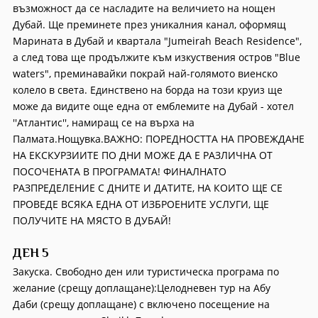
възможност да се насладите на величието на нощен
Дубай. Ще преминете през уникалния канал, оформящ
Марината в Дубай и квартала "Jumeirah Beach Residence",
а след това ще продължите към изкуствения остров "Blue
waters", преминавайки покрай най-голямото виенско
колело в света. Единствено на борда на този круиз ще
може да видите още една от емблемите на Дубай - хотел
''Атлантис'', намиращ се на върха на
Палмата.Нощувка.ВАЖНО: ПОРЕДНОСТТА НА ПРОВЕЖДАНЕ
НА ЕКСКУРЗИИТЕ ПО ДНИ МОЖЕ ДА Е РАЗЛИЧНА ОТ
ПОСОЧЕНАТА В ПРОГРАМАТА! ФИНАЛНАТО
РАЗПРЕДЕЛЕНИЕ С ДНИТЕ И ДАТИТЕ, НА КОИТО ЩЕ СЕ
ПРОВЕДЕ ВСЯКА ЕДНА ОТ ИЗБРОЕНИТЕ УСЛУГИ, ЩЕ
ПОЛУЧИТЕ НА МЯСТО В ДУБАЙ!
ДЕН 5
Закуска. Свободно ден или туристическа програма по
желание (срещу доплащане):Целодневен тур на Абу
Даби (срещу доплащане) с включено посещение на