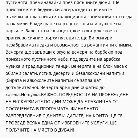
пустинята, преминавайки през пясъчните дюни. Ще
пристигнете в бедуински лагер, където ще имате
възможност да опитате традиционни занимания като езда
на камили, боядисване на ръцете с къна и пушене на
наргиле. Залезът на слънцето, което хвърля своето
оранжево сияние върху пясъците, ще Ви осигури
незабравима гледка и възможност за романтични снимки.
Вечерта ще завърши с вкусна вечеря на барбекю под
приказното пустинното небе, под звуците на арабска
музика и традиционни танци. Вечерята е на блок маса с
обилни салати, ястия, десерти и безалкохолни напитки
(бирата и алкохолните напитки се заплащат
допълнително). Вечерта връщане обратно до
хотела.Нощувка.ВАЖНО: ПОРЕДНОСТТА НА ПРОВЕЖДАНЕ
НА ЕКСКУРЗИИТЕ ПО ДНИ МОЖЕ ДА Е РАЗЛИЧНА ОТ
ПОСОЧЕНАТА В ПРОГРАМАТА! ФИНАЛНАТО
РАЗПРЕДЕЛЕНИЕ С ДНИТЕ И ДАТИТЕ, НА КОИТО ЩЕ СЕ
ПРОВЕДЕ ВСЯКА ЕДНА ОТ ИЗБРОЕНИТЕ УСЛУГИ, ЩЕ
ПОЛУЧИТЕ НА МЯСТО В ДУБАЙ!