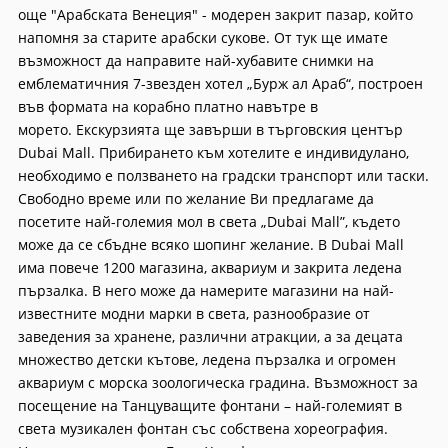
още "Арабската Венеция" - модерен закрит пазар, който
напомня за старите арабски сукове. От тук ще имате
възможност да направите най-хубавите снимки на
емблематичния 7-звезден хотел „Бурж ал Араб“, построен
във формата на корабно платно навътре в
морето. Екскурзията ще завърши в търговския център
Dubai Mall. Прибирането към хотелите е индивидулано,
необходимо е ползването на градски транспорт или таски.
Свободно време или по желание Ви предлагаме да
посетите най-големия мол в света „Dubai Mall”, където
може да се сбъдне всяко шопинг желание. В Dubai Mall
има повече 1200 магазина, аквариум и закрита ледена
пързалка. В него може да намерите магазини на най-
известните модни марки в света, разнообразие от
заведения за хранене, различни атракции, а за децата
множество детски кътове, ледена пързалка и огромен
аквариум с морска зоологическа градина. Възможност за
посещение на Танцуващите фонтани – най-големият в
света музикален фонтан със собствена хореография.