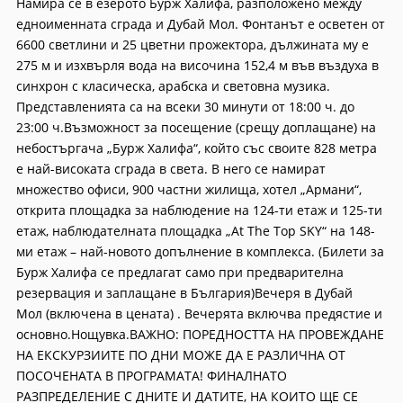
Намира се в езерото Бурж Халифа, разположено между
едноименната сграда и Дубай Мол. Фонтанът е осветен от
6600 светлини и 25 цветни прожектора, дължината му е
275 м и изхвърля вода на височина 152,4 м във въздуха в
синхрон с класическа, арабска и световна музика.
Представленията са на всеки 30 минути от 18:00 ч. до
23:00 ч.Възможност за посещение (срещу доплащане) на
небостъргача „Бурж Халифа“, който със своите 828 метра
е най-високата сграда в света. В него се намират
множество офиси, 900 частни жилища, хотел „Армани“,
открита площадка за наблюдение на 124-ти етаж и 125-ти
етаж, наблюдателната площадка „At The Top SKY“ на 148-
ми етаж – най-новото допълнение в комплекса. (Билети за
Бурж Халифа се предлагат само при предварителна
резервация и заплащане в България)Вечеря в Дубай
Мол (включена в цената) . Вечерята включва предястиe и
основно.Нощувка.ВАЖНО: ПОРЕДНОСТТА НА ПРОВЕЖДАНЕ
НА ЕКСКУРЗИИТЕ ПО ДНИ МОЖЕ ДА Е РАЗЛИЧНА ОТ
ПОСОЧЕНАТА В ПРОГРАМАТА! ФИНАЛНАТО
РАЗПРЕДЕЛЕНИЕ С ДНИТЕ И ДАТИТЕ, НА КОИТО ЩЕ СЕ