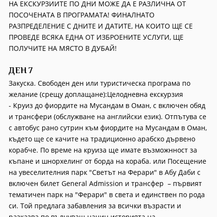
НА ЕКСКУРЗИИТЕ ПО ДНИ МОЖЕ ДА Е РАЗЛИЧНА ОТ
ПОСОЧЕНАТА В ПРОГРАМАТА! ФИНАЛНАТО
РАЗПРЕДЕЛЕНИЕ С ДНИТЕ И ДАТИТЕ, НА КОИТО ЩЕ СЕ
ПРОВЕДЕ ВСЯКА ЕДНА ОТ ИЗБРОЕНИТЕ УСЛУГИ, ЩЕ
ПОЛУЧИТЕ НА МЯСТО В ДУБАЙ!
ДЕН 7
Закуска. Свободен ден или туристическа програма по
желание (срещу доплащане):Целодневна екскурзия
- Круиз до фиордите на Мусандам в Оман, с включен обяд
и трансфери (обслужване на английски език). Отпътува се
с автобус рано сутрин към фиордите на Мусандам в Оман,
където ще се качите на традиционно арабско дървено
корабче. По време на круиза ще имате възможнност за
къпане и шнорхелинг от борда на кораба. или Посещение
на увеселителния парк "Светът на Ферари" в Абу Даби с
включен билет General Admission и трансфер – първият
тематичен парк на "Ферари" в света и единствен по рода
си. Той предлага забавления за всички възрасти и
разказва по вълнуващ начин историята на