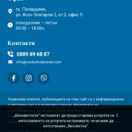
гр. Пазарджик,
ул. Асен Златаров 2,
ет.2, офис 5
понеделник – петък
09.00 – 18.00ч.
Контакти
0889 89 68 87
info@nadezhdatravel.com
Уважаеми клиенти, публикациите на този сайт са с информационна
и рекламна цел и е възможно поради динамиката на
ценообразуване да са допуснати неточности.
„Бисквитките“ ни помагат да предоставяме услугите си. С
Информация, съгласно чл. 80 от Закона за Туризма може да
използването на услугите ни приемате, че можем да
получите в на посочените телефони и по имейл / в нашите офиси.
използваме „бисквитки“.