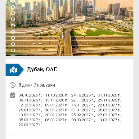
Почивки в Йордания
Екскурзии в Гърция
Контакти
Застраховка отговорност
на туроператор
Почивки Бали
Екскурзии в Албания
За нас
Общи условия
Почивки Тайланд
Екскурзии в Унгария
Политика за
Фирмени данни
поверителност
Почивки в Армения и Грузия
Екскурзии Португалия
Банкова сметка
Транспорт
Почивки в Черна гора
Екскурзии Скандинавия
Подаръчен ваучер
Стандартен формуляр за
Дубай, ОАЕ
предоставяне на
Почивки в Португалия
Екскурзии Северна Македония
туристическа услуга
8 дни / 7 нощувки
Почивки в Испания
Екскурзии в Прага
0889 89 68 87
04.10.2026 г.,
11.10.2026 г.,
24.10.2026 г.,
01.11.2026 г.,
Почивки в Дубай
Екскурзии в Босна и Херцеговина
08.11.2026 г.,
15.11.2026 г.,
22.11.2026 г.,
29.11.2026 г.,
12.12.2026 г.,
09.01.2027 г.,
16.01.2027 г.,
22.01.2027 г.,
25.01.2027 г.,
30.01.2027 г.,
31.01.2027 г.,
06.02.2027 г.,
Екскурзии в Косово
13.02.2027 г.,
20.02.2027 г.,
25.02.2027 г.,
27.02.2027 г.,
05.03.2027 г.,
06.03.2027 г.,
08.03.2027 г.,
13.03.2027 г.,
Екскурзии в Австрия
20.03.2027 г.
Екскурзии в България