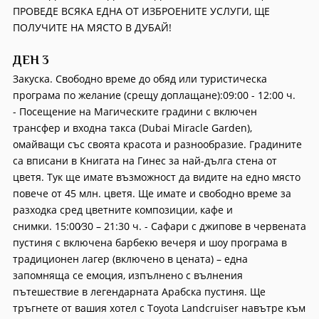
ПРОВЕДЕ ВСЯКА ЕДНА ОТ ИЗБРОЕНИТЕ УСЛУГИ, ЩЕ
ПОЛУЧИТЕ НА МЯСТО В ДУБАЙ!
ДЕН 3
Закуска. Свободно време до обяд или туристическа
програма по желание (срещу доплащане):09:00 - 12:00 ч.
- Посещение на Магическите градини с включен
трансфер и входна такса (Dubai Miracle Garden),
омайващи със своята красота и разнообразие. Градините
са вписани в Книгата на Гинес за най-дълга стена от
цветя. Тук ще имате възможност да видите на едно място
повече от 45 млн. цветя. Ще имате и свободно време за
разходка сред цветните композиции, кафе и
снимки. 15:00∕30 – 21:30 ч. - Сафари с джипове в червената
пустиня с включена барбекю вечеря и шоу програма в
традиционен лагер (включено в цената) – една
запомняща се емоция, изпълнено с вълнения
пътешествие в легендарната Арабска пустиня. Ще
тръгнете от вашия хотел с Toyota Landcruiser навътре към