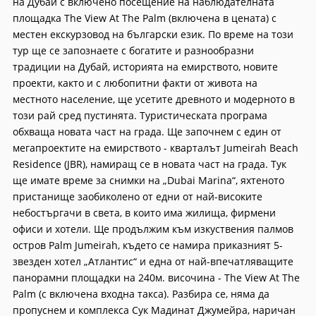
на Дубай с включено посещение на наблюдателната
площадка The View At The Palm (включена в цената) с
местен екскурзовод на български език. По време на този
тур ще се запознаете с богатите и разнообразни
традиции на Дубай, историята на емирството, новите
проекти, както и с любопитни факти от живота на
местното население, ще усетите древното и модерното в
този рай сред пустинята. Туристическата програма
обхваща новата част на града. Ще започнем с един от
мегапроектите на емирството - кварталът Jumeirah Beach
Residence (JBR), намиращ се в новата част на града. Тук
ще имате време за снимки на „Dubai Marina“, яхтеното
пристанище заобиколено от едни от най-високите
небостъргачи в света, в които има жилища, фирмени
офиси и хотели. Ще продължим към изкуствения палмов
остров Palm Jumeirah, където се намира приказният 5-
звезден хотел „Атлантис“ и една от най-впечатляващите
панорамни площадки на 240м. височина - The View At The
Palm (с включена входна такса). Разбира се, няма да
пропуснем и комплекса Сук Мадинат Джумейра, наричан