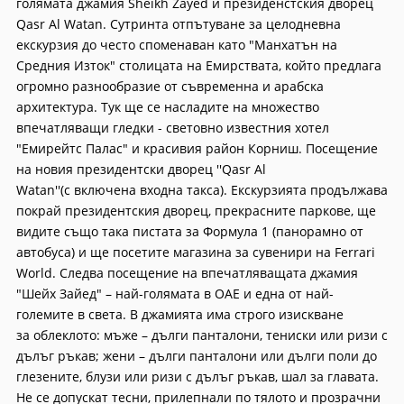
голямата джамия Sheikh Zayed и президенстския дворец
Qasr Al Watan. Сутринта отпътуване за целодневна
екскурзия до често споменаван като "Манхатън на
Средния Изток" столицата на Емирствата, който предлага
огромно разнообразие от съвременна и арабска
архитектура. Тук ще се насладите на множество
впечатляващи гледки - световно известния хотел
"Емирейтс Палас" и красивия район Корниш. Посещение
на новия президентски дворец ''Qasr Al
Watan''(с включена входна такса). Екскурзията продължава
покрай президентския дворец, прекрасните паркове, ще
видите също така пистата за Формула 1 (панорамно от
автобуса) и ще посетите магазина за сувенири на Ferrari
World. Следва посещение на впечатляващата джамия
"Шейх Зайед" – най-голямата в ОАЕ и една от най-
големите в света. В джамията има строго изискване
за облеклото: мъже – дълги панталони, тениски или ризи с
дълъг ръкав; жени – дълги панталони или дълги поли до
глезените, блузи или ризи с дълъг ръкав, шал за главата.
Не се допускат тесни, прилепнали по тялото и прозрачни