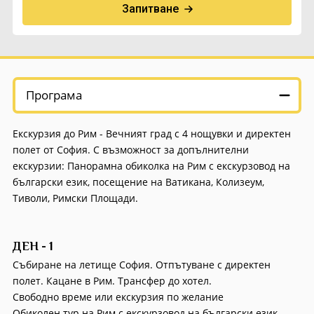
Запитване
Екскурзии в Румъния
Програма
Екскурзия до Рим - Вечният град с 4 нощувки и директен
полет от София. С възможност за допълнителни
екскурзии: Панорамна обиколка на Рим с екскурзовод на
български език, посещение на Ватикана, Колизеум,
Тиволи, Римски Площади.
ДЕН - 1
Събиране на летище София. Отпътуване с директен
полет. Кацане в Рим. Трансфер до хотел.
Свободно време или екскурзия по желание
Обиколен тур на Рим с екскурзовод на български език.