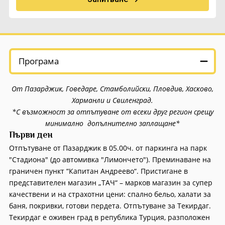
Екскурзии в Румъния
Програма
От Пазарджик, Говедаре, Стамболийски, Пловдив, Хасково,
Харманли и Свиленград.
*С възможност за отпътуване от всеки друг регион срещу
минимално допълнително заплащане*
Първи ден
Отпътуване от Пазарджик в 05.00ч. от паркинга на парк
"Стадиона" (до автомивка "Лимончето"). Преминаване на
граничен пункт “Капитан Андреево“. Пристигане в
представителен магазин „ТАЧ“ – марков магазин за супер
качествени и на страхотни цени: спално бельо, халати за
баня, покривки, готови пердета. Отпътуване за Текирдаг.
Текирдаг е оживен град в република Турция, разположен