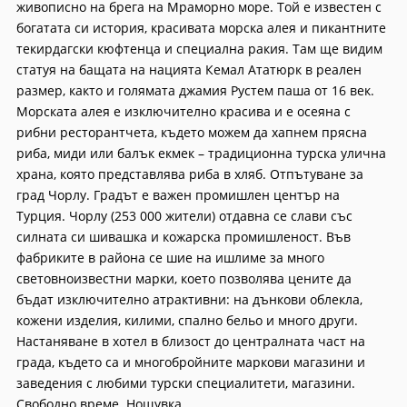
живописно на брега на Мраморно море. Той е известен с
богатата си история, красивата морска алея и пикантните
текирдагски кюфтенца и специална ракия. Там ще видим
статуя на бащата на нацията Кемал Ататюрк в реален
размер, както и голямата джамия Рустем паша от 16 век.
Морската алея е изключително красива и е осеяна с
рибни ресторантчета, където можем да хапнем прясна
риба, миди или балък екмек – традиционна турска улична
храна, която представлява риба в хляб. Отпътуване за
град Чорлу. Градът е важен промишлен център на
Турция. Чорлу (253 000 жители) отдавна се слави със
силната си шивашка и кожарска промишленост. Във
фабриките в района се шие на ишлиме за много
световноизвестни марки, което позволява цените да
бъдат изключително атрактивни: на дънкови облекла,
кожени изделия, килими, спално бельо и много други.
Настаняване в хотел в близост до централната част на
града, където са и многобройните маркови магазини и
заведения с любими турски специалитети, магазини.
Свободно време. Нощувка.