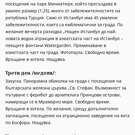
посещение на парк Миниатюрк, който пресъздава в
умален размер (1:25), много от забележителностите на
република Турция. Само от Истанбул има 45 умалени
забележителности, които са емблематични за града. По
желание вечерта разходка „Нощен Истанбул до най-
новата водна атракция в азиатската част на Истанбул –
пеещите фонтани Watergarden. Преминаване в
азиатската част на града. Фотопауза. Свободно време.
Връщане в хотела. Нощувка.
Трети ден /неделя/:
Закуска. Панорамна обиколка на града с посещение на
българската желязна църква „Св. Стефан. Възможност за
пътуване с ферибот до архипелага Принцови острови,
намиращи се в Мраморно море. Свободно време.
Връщане в хотела. По желание, срещу допълнително
заплащане, посещение на атракционно заведение на яхта
по Босфора. Нощувка.