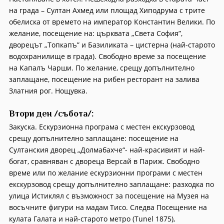
на града – Султан Ахмед или площад Хиподрума с трите
обелиска от времето на император Константин Велики. По
желание, посещение на: църквата „Света София”,
дворецът „Топкапъ” и Базиликата – цистерна (най-старото
водохранилище в града). Свободно време за посещение
на Капалъ Чарши. По желание, срещу допълнително
заплащане, посещение на рибен ресторант на залива
Златния рог. Нощувка.
Втори ден /събота/:
Закуска. Ескурзионна програма с местен екскурзовод
срещу допълнително заплащане: посещение на
Султанския дворец „Долмабахче“- най-красивият и най-
богат, сравняван с двореца Версай в Париж. Свободно
време или по желание ескурзионни програми с местен
екскурзовод срещу допълнително заплащане: разходка по
улица Истиклял с възможност за посещение на Музея на
восъчните фигури на мадам Тисо. Следва Посещение на
кулата Галата и най-старото метро (Tunel 1875),