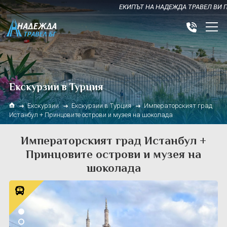
ЕКИПЪТ НА НАДЕЖДА ТРАВЕЛ ВИ ПОЖЕЛ
МОРСКИ ЕКСКУРЗИИ
ПОЧИВКИ
Екскурзии в Турция
Почивки в Гърция
ПРЕДСТОЯЩИ УИКЕНД ОФЕРТИ
Екскурзии
Екскурзии в Турция
Императорският град
Истанбул + Принцовите острови и музея на шоколада
Почивки в България
ЕКСКУРЗИИ
Императорският град Истанбул +
Почивки в Турция
Екскурзии в Италия
ПРАЗНИЦИ
Принцовите острови и музея на
Почивки в Египет
Екскурзии във Франция
Нова година
ЕКЗОТИКА
шоколада
Почивки в Тунис
Екскурзии в Турция
Майски празници
Почивка в Малдиви
КРУИЗИ
Почивки в Италия
Екскурзии в Сърбия
Септемврийски празници
ПРОМО ОФЕРТИ
Почивки Тенерифе
Екскурзия в Хърватия
ГРАФИК