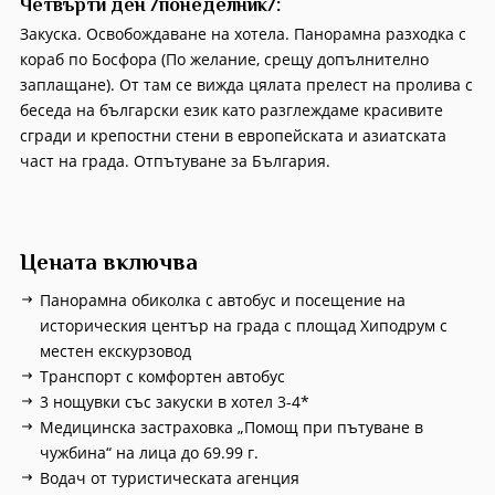
Четвърти ден /понеделник/:
Закуска. Освобождаване на хотела. Панорамна разходка с
кораб по Босфора (По желание, срещу допълнително
заплащане). От там се вижда цялата прелест на пролива с
беседа на български език като разглеждаме красивите
сгради и крепостни стени в европейската и азиатската
част на града. Отпътуване за България.
Цената включва
Панорамна обиколка с автобус и посещение на
историческия център на града с площад Хиподрум с
местен екскурзовод
Транспорт с комфортен автобус
3 нощувки със закуски в хотел 3-4*
Медицинска застраховка „Помощ при пътуване в
чужбина“ на лица до 69.99 г.
Водач от туристическата агенция