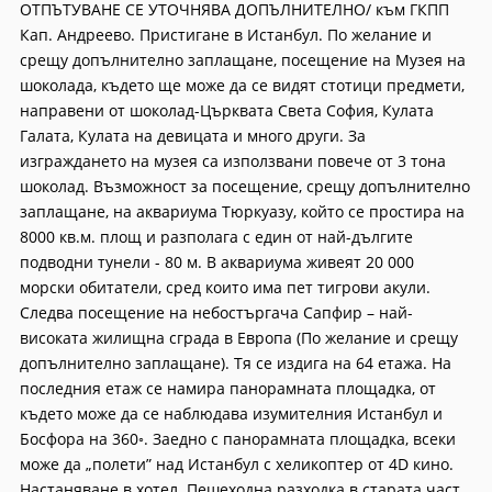
ОТПЪТУВАНЕ СЕ УТОЧНЯВА ДОПЪЛНИТЕЛНО/ към ГКПП
Кап. Андреево. Пристигане в Истанбул. По желание и
срещу допълнително заплащане, посещение на Музея на
шоколада, където ще може да се видят стотици предмети,
направени от шоколад-Църквата Света София, Кулата
Галата, Кулата на девицата и много други. За
изграждането на музея са използвани повече от 3 тона
шоколад. Възможност за посещение, срещу допълнително
заплащане, на аквариума Тюркуазу, който се простира на
8000 кв.м. площ и разполага с един от най-дългите
подводни тунели - 80 м. В аквариума живеят 20 000
морски обитатели, сред които има пет тигрови акули.
Следва посещение на небостъргача Сапфир – най-
високата жилищна сграда в Европа (По желание и срещу
допълнително заплащане). Тя се издига на 64 етажа. На
последния етаж се намира панорамната площадка, от
където може да се наблюдава изумителния Истанбул и
Босфора на 360◦. Заедно с панорамната площадка, всеки
може да „полети” над Истанбул с хeликоптер от 4D кино.
Настаняване в хотел. Пешеходна разходка в старата част