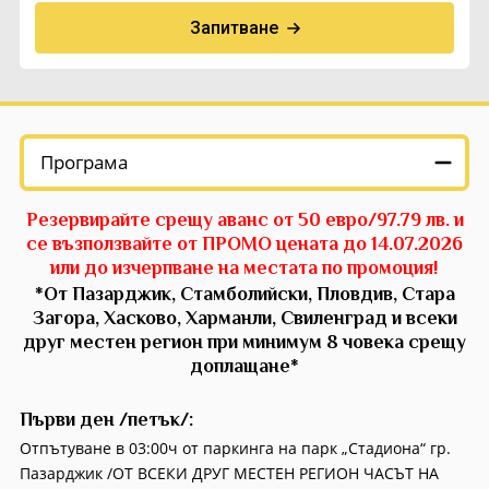
Запитване
Екскурзии в Румъния
Програма
Резервирайте срещу аванс от 50 евро/97.79 лв. и
се възползвайте от ПРОМО цената до 14.07.2026
или до изчерпване на местата по промоция!
*От Пазарджик, Стамболийски, Пловдив, Стара
Загора, Хасково, Харманли, Свиленград и всеки
друг местен регион при минимум 8 човека срещу
доплащане*
Първи ден /петък/:
Отпътуване в 03:00ч от паркинга на парк „Стадиона“ гр.
Пазарджик /ОТ ВСЕКИ ДРУГ МЕСТЕН РЕГИОН ЧАСЪТ НА