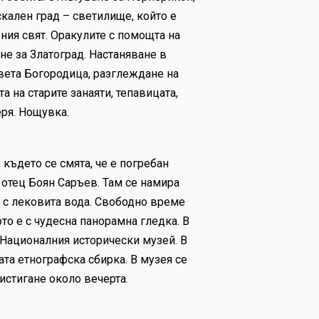
скален град – светилище, който е
вния свят. Оракулите с помощта на
не за Златоград. Настаняване в
вета Богородица, разглеждане на
 на старите занаяти, тепавицата,
еря. Нощувка.
 където се смята, че е погребан
отец Боян Саръев. Там се намира
о с лековита вода. Свободно време
то е с чудесна панорамна гледка. В
Националния исторически музей. В
ата етнографска сбирка. В музея се
истигане около вечерта.