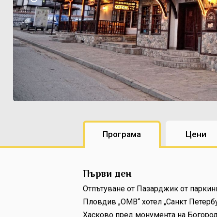
Програма
Цени
Първи ден
Отпътуване от Пазарджик от паркинга 
Пловдив „ОМВ“ хотел „Санкт Петербур
Хасково пред монумента на Богороди