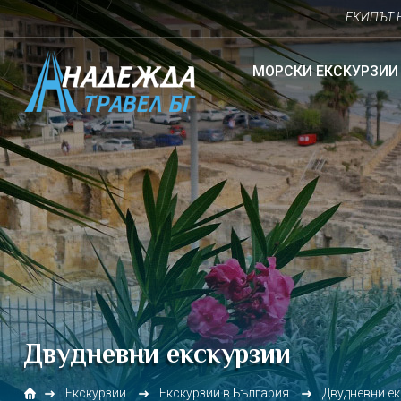
ЕКИПЪТ НА НАД
МОРСКИ ЕКСКУРЗИИ
Двудневни екскурзии
Екскурзии
Екскурзии в България
Двудневни е