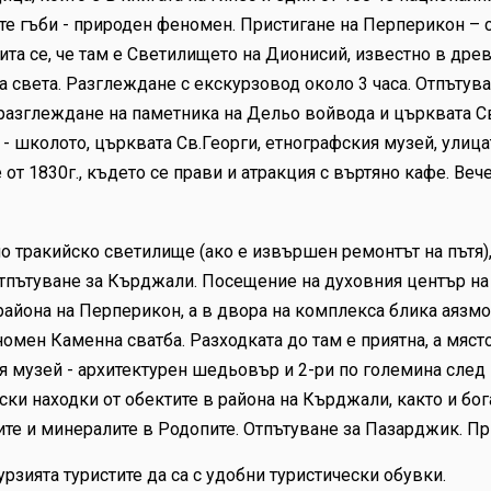
ите гъби - природен феномен. Пристигане на Перперикон – 
ита се, че там е Светилището на Дионисий, известно в дре
 света. Разглеждане с екскурзовод около 3 часа. Отпътува
разглеждане на паметника на Дельо войвода и църквата С
 школото, църквата Св.Георги, етнографския музей, улицата
т 1830г., където се прави и атракция с въртяно кафе. Веч
но тракийско светилище (ако е извършен ремонтът на пътя),
тпътуване за Кърджали. Посещение на духовния център на 
 района на Перперикон, а в двора на комплекса блика аязм
омен Каменна сватба. Разходката до там е приятна, а място
 музей - архитектурен шедьовър и 2-ри по големина след 
ки находки от обектите в района на Кърджали, както и бог
те и минералите в Родопите. Отпътуване за Пазарджик. Пр
рзията туристите да са с удобни туристически обувки.