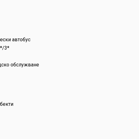
чески автобус
*/3*
одско обслужване
обекти