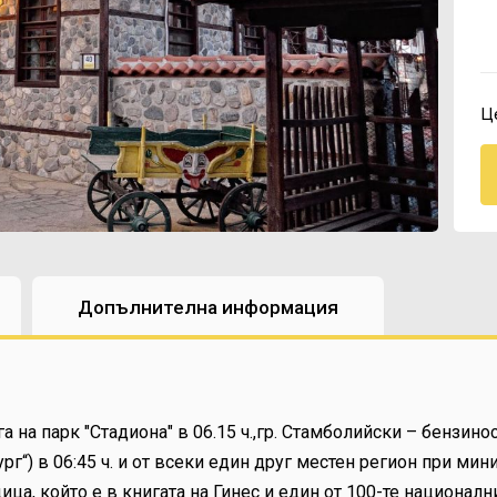
Це
Допълнителна информация
на парк "Стадиона" в 06.15 ч.,гр. Стамболийски – бензиност
г“) в 06:45 ч. и от всеки един друг местен регион при мин
ца, който е в книгата на Гинес и един от 100-те националн