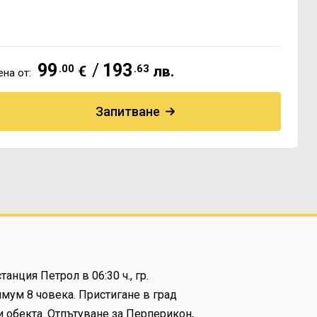
99
/
193
.00
.63
€
лв.
на от:
Запитване
анция Петрол в 06:30 ч., гр.
имум 8 човека. Пристигане в град
и обекта. Отпътуване за Перперикон,