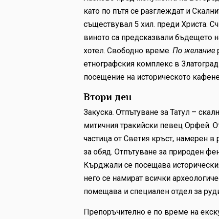
като по пътя се разглеждат и Скалн
съществувал 5 хил. преди Христа. Сч
виното са предсказвали бъдещето на
хотел. Свободно време.
По желание
етнографския комплекс в Златоград -
посещение на историческото кафене о
Втори ден
Закуска. Отпътуване за Татул – скал
митичния тракийски певец Орфей. О
частица от Светия кръст, намерен в
за обяд. Отпътуване за природен фен
Кърджали се посещава историческия
него се намират всички археологичес
помещава и специален отдел за руди
Препоръчително е по време на екску