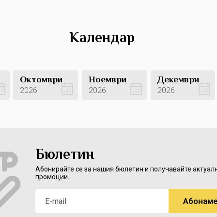
Календар
Октомври
Ноември
Декември
2026
2026
2026
Вижте оферти
Вижте оферти
Вижте оферти
Бюлетин
Абонирайте се за нашия бюлетин и получавайте актуал
промоции.