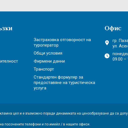
ъзки
Офис
Застраховка отговорност на
гр. Паз
туроператор
ул. Асе
Общи условия
понеде
09.00 – 
рителност
Фирмени данни
Транспорт
Стандартен формуляр за
предоставяне на туристическа
услуга
екламна цел и е възможно поради динамиката на ценообразуване да са доп
 на посочените телефони и по имейл / в нашите офиси.