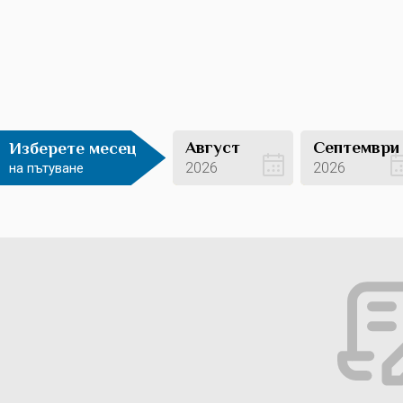
Август
Септември
Изберете месец
2026
2026
на пътуване
Вижте оферти
Вижте оферти