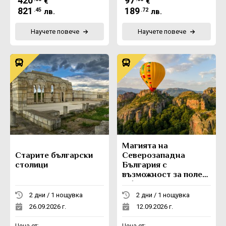
420
97
€
€
821
189
.45
.72
лв.
лв.
Научете повече
Научете повече
Магията на
Старите български
Северозападна
столици
България с
възможност за полет
с балон
2 дни / 1 нощувка
2 дни / 1 нощувка
26.09.2026 г.
12.09.2026 г.
Цена от:
Цена от: