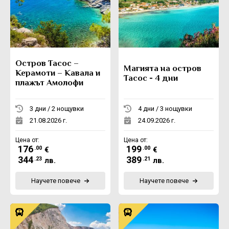
Остров Тасос –
Магията на остров
Керамоти – Кавала и
Тасос - 4 дни
плажът Амолофи
3 дни / 2 нощувки
4 дни / 3 нощувки
21.08.2026 г.
24.09.2026 г.
Цена от:
Цена от:
176
199
.00
.00
€
€
344
389
.23
.21
лв.
лв.
Научете повече
Научете повече