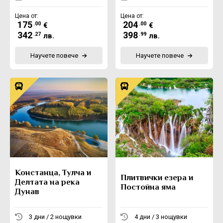
Цена от:
Цена от:
175
204
.00
.00
€
€
342
398
.27
.99
лв.
лв.
Научете повече
Научете повече
Констанца, Тулча и
Плитвички езера и
Делтата на река
Постойна яма
Дунав
3 дни / 2 нощувки
4 дни / 3 нощувки