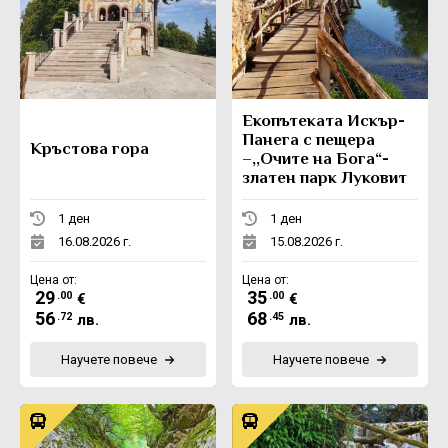
Eкопътеката Искър-
Панега с пещера
Кръстова гора
–,,Очите на Бога“-
златен парк Луковит
1 ден
1 ден
16.08.2026 г.
15.08.2026 г.
Цена от:
Цена от:
29
35
.00
.00
€
€
56
68
.72
.45
лв.
лв.
Научете повече
Научете повече