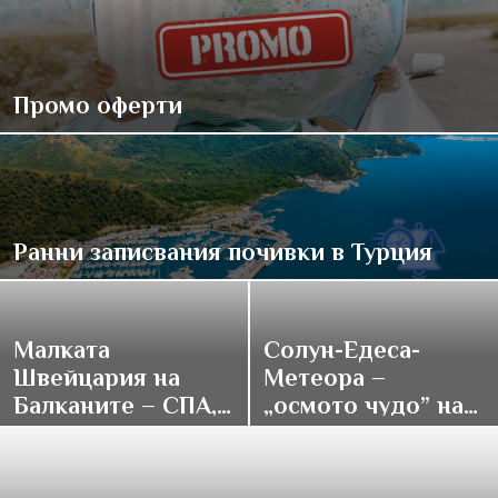
Промо оферти
Ранни записвания почивки в Турция
Малката
Солун-Едеса-
Швейцария на
Метеора –
Балканите – СПА,
„осмото чудо” на
традиции и купон
върха на света