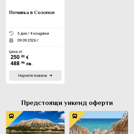
Почивка в Созопол
5 дни / 4 нощувки
09.09.2026 г.
Цена от:
250
.00
€
488
.96
лв.
Научете повече
Предстоящи уикенд оферти