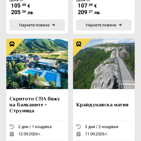
105
107
.00
.00
€
€
205
209
.36
.27
лв.
лв.
Научете повече
Научете повече
Скритото СПА бижу
на Балканите -
Крайдунавска магия
Струмица
2 дни / 1 нощувка
3 дни / 2 нощувки
12.09.2026 г.
11.09.2026 г.