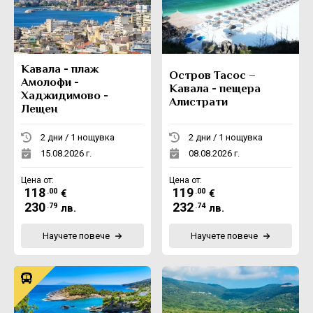
Екскурзии в Румъния
Кавала - плаж
Остров Тасос –
Амолофи -
Кавала - пещера
Хаджидимово -
Алистрати
Лещен
2 дни / 1 нощувка
2 дни / 1 нощувка
15.08.2026 г.
08.08.2026 г.
Цена от:
Цена от:
118
119
.00
.00
€
€
230
232
.79
.74
лв.
лв.
Научете повече
Научете повече