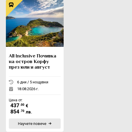
All Inclusive Почивка
на остров Корфу
през юли и август
6 дни / 5 нощувки
18.08.2026 г.
Цена от:
437
.00
€
854
.70
лв.
Научете повече