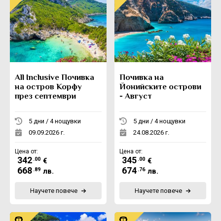
All Inclusive Почивка
Почивка на
на остров Корфу
Йонийските острови
през септември
- Август
5 дни / 4 нощувки
5 дни / 4 нощувки
09.09.2026 г.
24.08.2026 г.
Цена от:
Цена от:
342
345
.00
.00
€
€
668
674
.89
.76
лв.
лв.
Научете повече
Научете повече