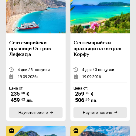
Септемврийски
Септемврийски
празници Остров
празници на остров
Лефкада
Корфу
4 дни / 3 нощувки
4 дни / 3 нощувки
19.09.2026 г.
19.09.2026 г.
Цена от:
Цена от:
235
259
.00
.00
€
€
459
506
.62
.56
лв.
лв.
Научете повече
Научете повече