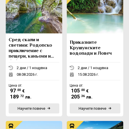
Сред скали и
Приказните
светини: Родопско
Крушунските
приключение с
водопади и Ловеч
пещери, каньони и
боб
2 дни / 1 нощувка
2 дни / 1 нощувка
08.08.2026 г.
15.08.2026 г.
Цена от:
Цена от:
97
105
.00
.00
€
€
189
205
.72
.36
лв.
лв.
Научете повече
Научете повече