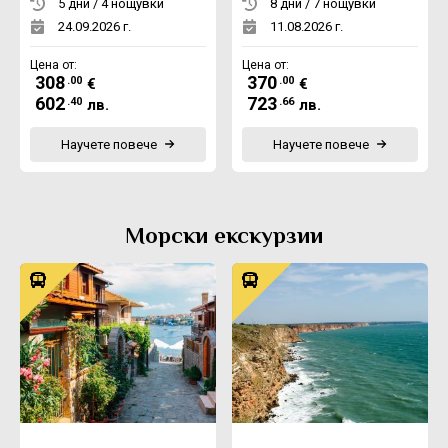
5 дни / 4 нощувки
8 дни / 7 нощувки
24.09.2026 г.
11.08.2026 г.
Цена от:
Цена от:
308
370
.00
.00
€
€
602
723
.40
.66
лв.
лв.
Научете повече
Научете повече
Морски екскурзии