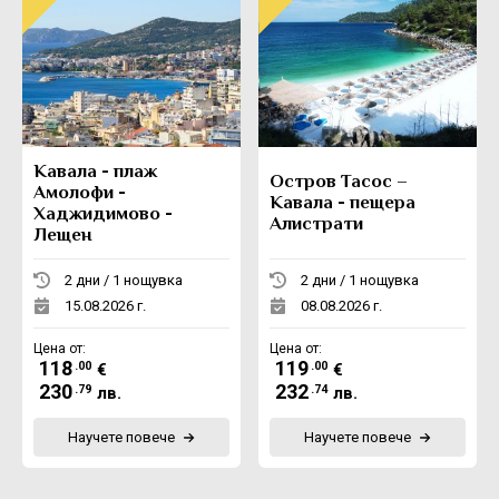
Кавала - плаж
Остров Тасос –
Амолофи -
Кавала - пещера
Хаджидимово -
Алистрати
Лещен
2 дни / 1 нощувка
2 дни / 1 нощувка
15.08.2026 г.
08.08.2026 г.
Цена от:
Цена от:
118
119
.00
.00
€
€
230
232
.79
.74
лв.
лв.
Научете повече
Научете повече