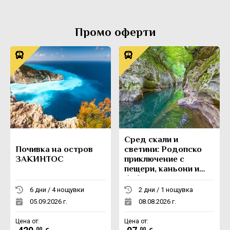
Промо оферти
Сред скали и
Почивка на остров
светини: Родопско
ЗАКИНТОС
приключение с
пещери, каньони и
боб
6 дни / 4 нощувки
2 дни / 1 нощувка
05.09.2026 г.
08.08.2026 г.
Цена от:
Цена от:
.00
.00