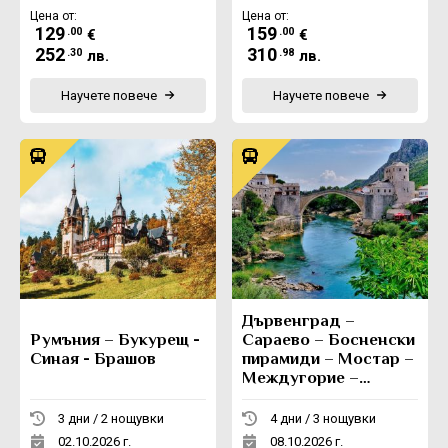
Цена от:
Цена от:
129
159
.00
.00
€
€
252
310
.30
.98
лв.
лв.
Научете повече
Научете повече
Дървенград –
Румъния – Букурещ -
Сараево – Босненски
Синая - Брашов
пирамиди – Мостар –
Междугорие –
Вишеград -
Каменград
3 дни / 2 нощувки
4 дни / 3 нощувки
02.10.2026 г.
08.10.2026 г.