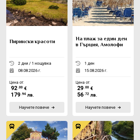
На плаж за един ден
Пирински красоти
в Гърция, Амолофи
2 дни / 1 нощувка
1 ден
08.08.2026 г.
15.08.2026 г.
Цена от:
Цена от:
92
29
.00
.00
€
€
179
56
.94
.72
лв.
лв.
Научете повече
Научете повече