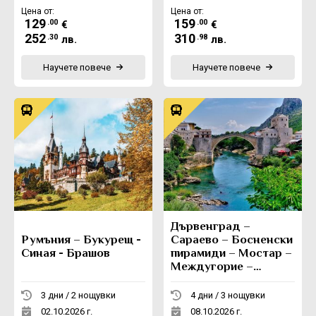
Цена от:
Цена от:
129
159
.00
.00
€
€
252
310
.30
.98
лв.
лв.
Научете повече
Научете повече
Дървенград –
Румъния – Букурещ -
Сараево – Босненски
Синая - Брашов
пирамиди – Мостар –
Междугорие –
Вишеград -
Каменград
3 дни / 2 нощувки
4 дни / 3 нощувки
02.10.2026 г.
08.10.2026 г.