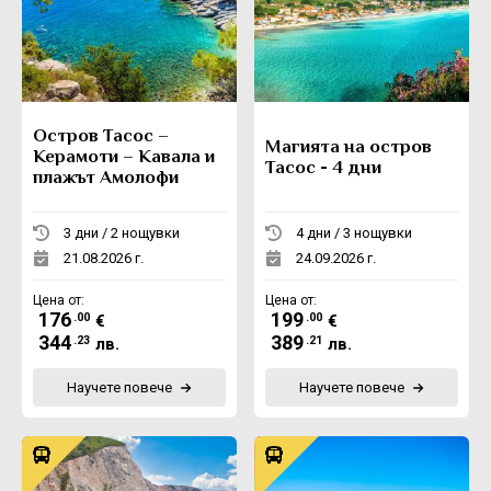
Остров Тасос –
Магията на остров
Керамоти – Кавала и
Тасос - 4 дни
плажът Амолофи
3 дни / 2 нощувки
4 дни / 3 нощувки
21.08.2026 г.
24.09.2026 г.
Цена от:
Цена от:
176
199
.00
.00
€
€
344
389
.23
.21
лв.
лв.
Научете повече
Научете повече