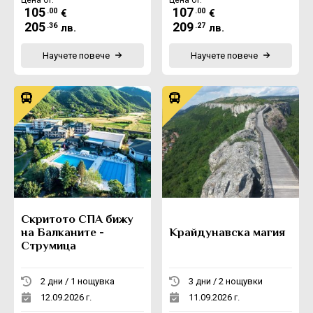
105
107
.00
.00
€
€
205
209
.36
.27
лв.
лв.
Научете повече
Научете повече
Скритото СПА бижу
на Балканите -
Крайдунавска магия
Струмица
2 дни / 1 нощувка
3 дни / 2 нощувки
12.09.2026 г.
11.09.2026 г.