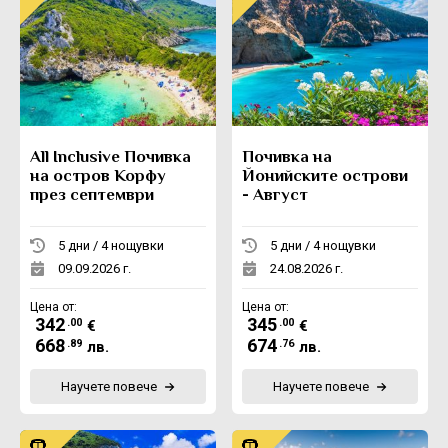
All Inclusive Почивка
Почивка на
на остров Корфу
Йонийските острови
през септември
- Август
5 дни / 4 нощувки
5 дни / 4 нощувки
09.09.2026 г.
24.08.2026 г.
Цена от:
Цена от:
342
345
.00
.00
€
€
668
674
.89
.76
лв.
лв.
Научете повече
Научете повече