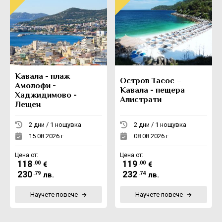
Кавала - плаж
Остров Тасос –
Амолофи -
Кавала - пещера
Хаджидимово -
Алистрати
Лещен
2 дни / 1 нощувка
2 дни / 1 нощувка
15.08.2026 г.
08.08.2026 г.
Цена от:
Цена от:
118
119
.00
.00
€
€
230
232
.79
.74
лв.
лв.
Научете повече
Научете повече