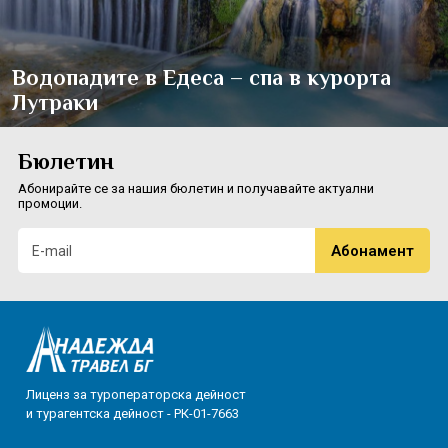
Водопадите в Едеса – спа в курорта
Лутраки
Бюлетин
Абонирайте се за нашия бюлетин и получавайте актуални
промоции.
Лиценз за туроператорска дейност
и турагентска дейност - РК-01-7663