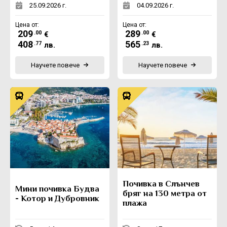
25.09.2026 г.
04.09.2026 г.
Цена от:
Цена от:
209
289
.00
.00
€
€
408
565
.77
.23
лв.
лв.
Научете повече
Научете повече
Почивка в Слънчев
Мини почивка Будва
бряг на 130 метра от
- Котор и Дубровник
плажа