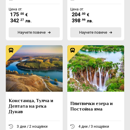
Цена от:
Цена от:
175
204
.00
.00
€
€
342
398
.27
.99
лв.
лв.
Научете повече
Научете повече
Констанца, Тулча и
Плитвички езера и
Делтата на река
Постойна яма
Дунав
3 дни / 2 нощувки
4 дни / 3 нощувки