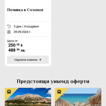
Почивка в Созопол
5 дни / 4 нощувки
09.09.2026 г.
Цена от:
250
.00
€
488
.96
лв.
Научете повече
Предстоящи уикенд оферти