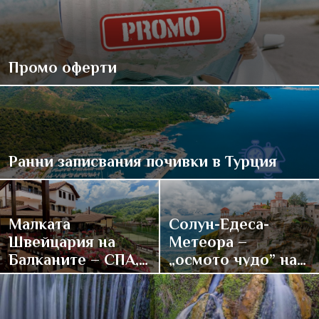
Промо оферти
Ранни записвания почивки в Турция
Малката
Солун-Едеса-
Швейцария на
Метеора –
Балканите – СПА,
„осмото чудо” на
традиции и купон
върха на света