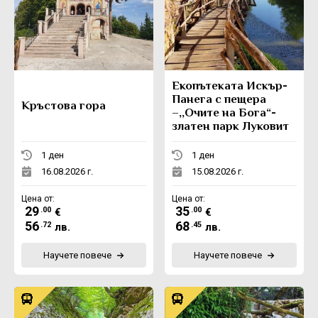
Eкопътеката Искър-
Панега с пещера
Кръстова гора
–,,Очите на Бога“-
златен парк Луковит
1 ден
1 ден
16.08.2026 г.
15.08.2026 г.
Цена от:
Цена от:
29
35
.00
.00
€
€
56
68
.72
.45
лв.
лв.
Научете повече
Научете повече