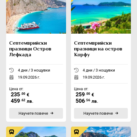
Септемврийски
Септемврийски
празници Остров
празници на остров
Лефкада
Корфу
4 дни / 3 нощувки
4 дни / 3 нощувки
19.09.2026 г.
19.09.2026 г.
Цена от:
Цена от:
235
259
.00
.00
€
€
459
506
.62
.56
лв.
лв.
Научете повече
Научете повече