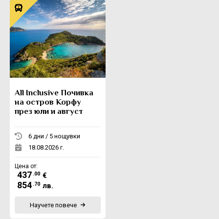
All Inclusive Почивка
на остров Корфу
през юли и август
6 дни / 5 нощувки
18.08.2026 г.
Цена от:
437
.00
€
854
.70
лв.
Научете повече