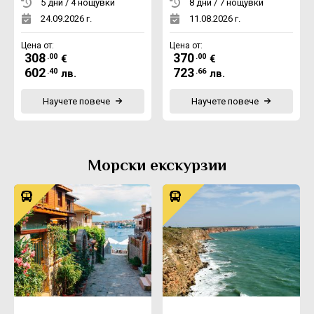
5 дни / 4 нощувки
8 дни / 7 нощувки
24.09.2026 г.
11.08.2026 г.
Цена от:
Цена от:
308
370
.00
.00
€
€
602
723
.40
.66
лв.
лв.
Научете повече
Научете повече
Морски екскурзии