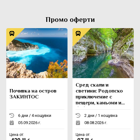
Промо оферти
Сред скали и
Почивка на остров
светини: Родопско
ЗАКИНТОС
приключение с
пещери, каньони и
боб
6 дни / 4 нощувки
2 дни / 1 нощувка
05.09.2026 г.
08.08.2026 г.
Цена от:
Цена от:
.00
.00