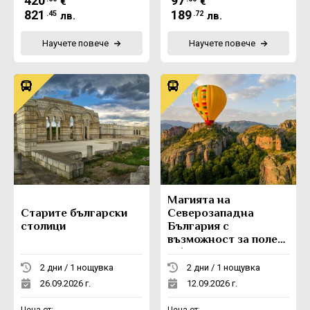
420
97
€
€
821
189
.45
.72
лв.
лв.
Научете повече
Научете повече
Магията на
Старите български
Северозападна
столици
България с
възможност за полет
с балон
2 дни / 1 нощувка
2 дни / 1 нощувка
26.09.2026 г.
12.09.2026 г.
Цена от:
Цена от: