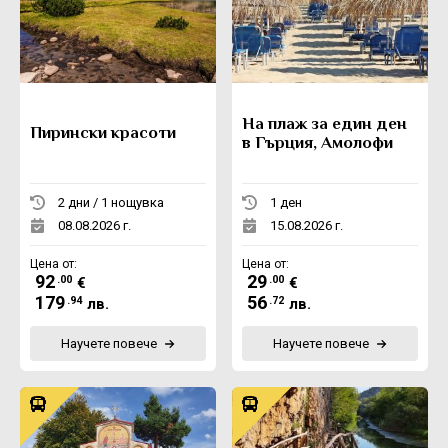
На плаж за един ден
Пирински красоти
в Гърция, Амолофи
2 дни / 1 нощувка
1 ден
08.08.2026 г.
15.08.2026 г.
Цена от:
Цена от:
92
29
.00
.00
€
€
179
56
.94
.72
лв.
лв.
Научете повече
Научете повече