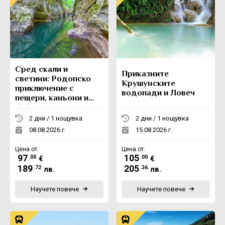
Сред скали и
Приказните
светини: Родопско
Крушунските
приключение с
водопади и Ловеч
пещери, каньони и
боб
2 дни / 1 нощувка
2 дни / 1 нощувка
08.08.2026 г.
15.08.2026 г.
Цена от:
Цена от:
97
105
.00
.00
€
€
189
205
.72
.36
лв.
лв.
Научете повече
Научете повече