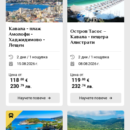
Екскурзии в Румъния
Кавала - плаж
Остров Тасос –
Амолофи -
Кавала - пещера
Хаджидимово -
Алистрати
Лещен
2 дни / 1 нощувка
2 дни / 1 нощувка
15.08.2026 г.
08.08.2026 г.
Цена от:
Цена от:
118
119
.00
.00
€
€
230
232
.79
.74
лв.
лв.
Научете повече
Научете повече