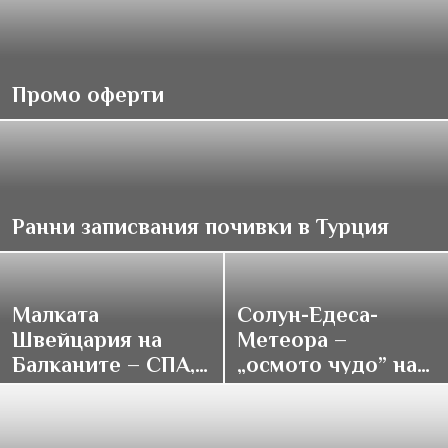
Промо оферти
Ранни записвания почивки в Турция
Малката
Солун-Едеса-
Швейцария на
Метеора –
Балканите – СПА,
„осмото чудо” на
традиции и купон
върха на света