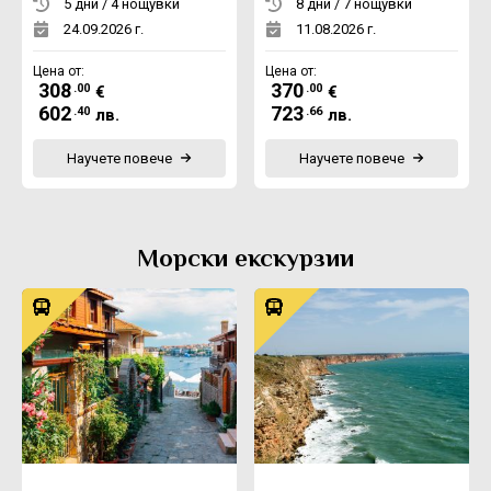
5 дни / 4 нощувки
8 дни / 7 нощувки
24.09.2026 г.
11.08.2026 г.
Цена от:
Цена от:
308
370
.00
.00
€
€
602
723
.40
.66
лв.
лв.
Научете повече
Научете повече
Морски екскурзии