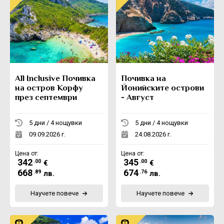
All Inclusive Почивка
Почивка на
на остров Корфу
Йонийските острови
през септември
- Август
5 дни / 4 нощувки
5 дни / 4 нощувки
09.09.2026 г.
24.08.2026 г.
Цена от:
Цена от:
342
345
.00
.00
€
€
668
674
.89
.76
лв.
лв.
Научете повече
Научете повече