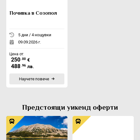
Почивка в Созопол
5 дни / 4 нощувки
09.09.2026 г.
Цена от:
250
.00
€
488
.96
лв.
Научете повече
Предстоящи уикенд оферти