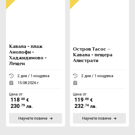
Кавала - плаж
Остров Тасос –
Амолофи -
Кавала - пещера
Хаджидимово -
Алистрати
Лещен
2 дни / 1 нощувка
2 дни / 1 нощувка
15.08.2026 г.
Цена от:
Цена от:
118
119
.00
.00
€
€
230
232
.79
.74
лв.
лв.
Научете повече
Научете повече