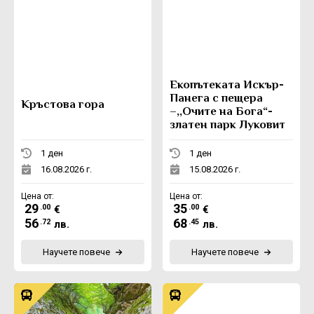
Eкопътеката Искър-
Панега с пещера
Кръстова гора
–,,Очите на Бога“-
златен парк Луковит
1 ден
1 ден
16.08.2026 г.
15.08.2026 г.
Цена от:
Цена от:
29
35
.00
.00
€
€
56
68
.72
.45
лв.
лв.
Научете повече
Научете повече