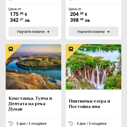
Цена от:
Цена от:
175
204
.00
.00
€
€
342
398
.27
.99
лв.
лв.
Научете повече
Научете повече
Констанца, Тулча и
Плитвички езера и
Делтата на река
Постойна яма
Дунав
3 дни / 2 нощувки
4 дни / 3 нощувки