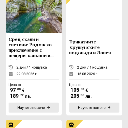
Сред скали и
Приказните
светини: Родопско
Крушунските
приключение с
водопади и Ловеч
пещери, каньони и
боб
2 дни / 1 нощувка
2 дни / 1 нощувка
22.08.2026 г.
15.08.2026 г.
Цена от:
Цена от:
97
105
.00
.00
€
€
189
205
.72
.36
лв.
лв.
Научете повече
Научете повече