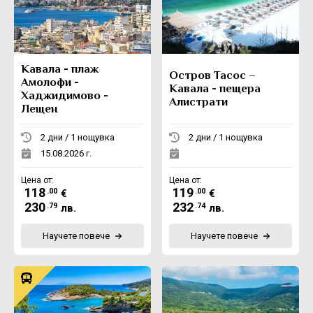
Екскурзии в Румъния
Кавала - плаж
Остров Тасос –
Амолофи -
Кавала - пещера
Хаджидимово -
Алистрати
Лещен
2 дни / 1 нощувка
2 дни / 1 нощувка
15.08.2026 г.
Цена от:
Цена от:
118
119
.00
.00
€
€
230
232
.79
.74
лв.
лв.
Научете повече
Научете повече