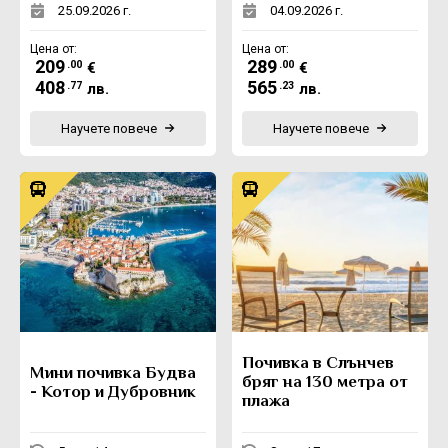
25.09.2026 г.
04.09.2026 г.
Цена от:
Цена от:
209
289
.00
.00
€
€
408
565
.77
.23
лв.
лв.
Научете повече
Научете повече
Почивка в Слънчев
Мини почивка Будва
бряг на 130 метра от
- Котор и Дубровник
плажа