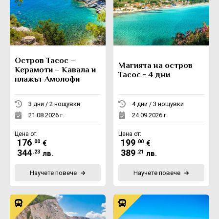
Остров Тасос –
Магията на остров
Керамоти – Кавала и
Тасос - 4 дни
плажът Амолофи
3 дни / 2 нощувки
4 дни / 3 нощувки
21.08.2026 г.
24.09.2026 г.
Цена от:
Цена от:
176
199
.00
.00
€
€
344
389
.23
.21
лв.
лв.
Научете повече
Научете повече