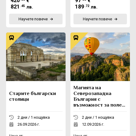
420
97
€
€
821
189
.45
.72
лв.
лв.
Научете повече
Научете повече
Магията на
Старите български
Северозападна
столици
България с
възможност за полет
с балон
2 дни / 1 нощувка
2 дни / 1 нощувка
26.09.2026 г.
12.09.2026 г.
Цена от:
Цена от: