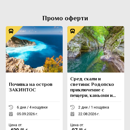
Промо оферти
Сред скали и
Почивка на остров
светини: Родопско
ЗАКИНТОС
приключение с
пещери, каньони и
боб
6 дни / 4 нощувки
2 дни / 1 нощувка
05.09.2026 г.
22.08.2026 г.
Цена от:
Цена от:
.00
.00