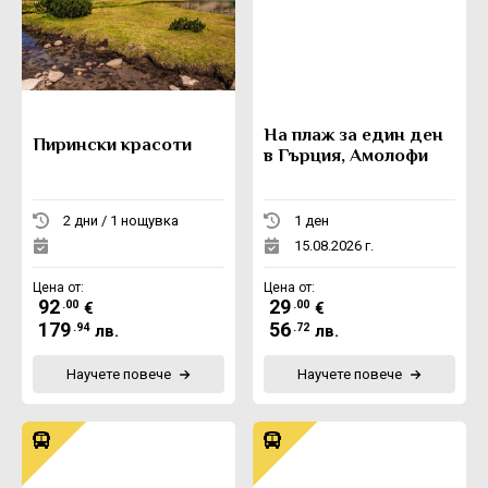
На плаж за един ден
Пирински красоти
в Гърция, Амолофи
2 дни / 1 нощувка
1 ден
15.08.2026 г.
Цена от:
Цена от:
92
29
.00
.00
€
€
179
56
.94
.72
лв.
лв.
Научете повече
Научете повече