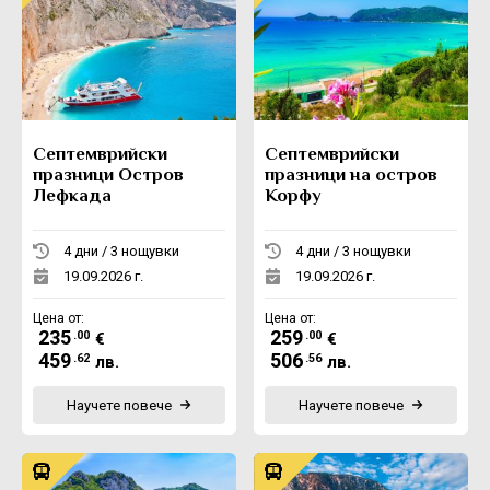
Септемврийски
Септемврийски
празници Остров
празници на остров
Лефкада
Корфу
4 дни / 3 нощувки
4 дни / 3 нощувки
19.09.2026 г.
19.09.2026 г.
Цена от:
Цена от:
235
259
.00
.00
€
€
459
506
.62
.56
лв.
лв.
Научете повече
Научете повече