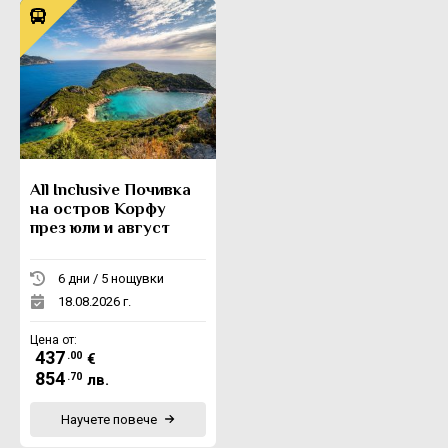
All Inclusive Почивка
на остров Корфу
през юли и август
6 дни / 5 нощувки
18.08.2026 г.
Цена от:
437
.00
€
854
.70
лв.
Научете повече