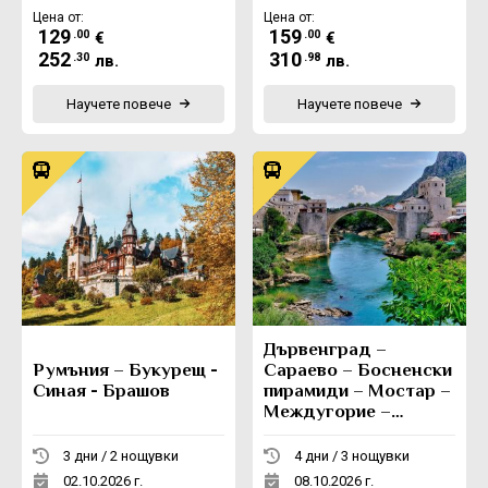
Цена от:
Цена от:
129
159
.00
.00
€
€
252
310
.30
.98
лв.
лв.
Научете повече
Научете повече
Дървенград –
Румъния – Букурещ -
Сараево – Босненски
Синая - Брашов
пирамиди – Мостар –
Междугорие –
Вишеград -
Каменград
3 дни / 2 нощувки
4 дни / 3 нощувки
02.10.2026 г.
08.10.2026 г.