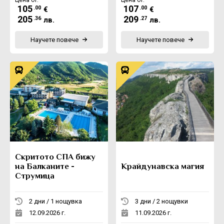
105
107
.00
.00
€
€
205
209
.36
.27
лв.
лв.
Научете повече
Научете повече
Скритото СПА бижу
на Балканите -
Крайдунавска магия
Струмица
2 дни / 1 нощувка
3 дни / 2 нощувки
12.09.2026 г.
11.09.2026 г.