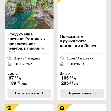
Сред скали и
Приказните
светини: Родопско
Крушунските
приключение с
водопади и Ловеч
пещери, каньони и
боб
2 дни / 1 нощувка
2 дни / 1 нощувка
08.08.2026 г.
15.08.2026 г.
Цена от:
Цена от:
97
105
.00
.00
€
€
189
205
.72
.36
лв.
лв.
Научете повече
Научете повече