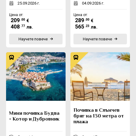
25.09.2026 г.
04.09.2026 г.
Цена от:
Цена от:
209
289
.00
.00
€
€
408
565
.77
.23
лв.
лв.
Научете повече
Научете повече
Почивка в Слънчев
Мини почивка Будва
бряг на 130 метра от
- Котор и Дубровник
плажа