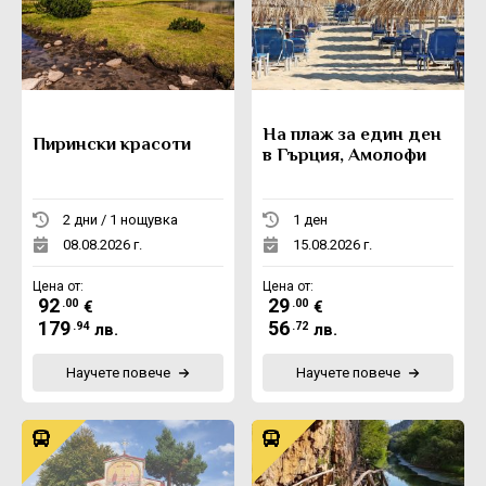
На плаж за един ден
Пирински красоти
в Гърция, Амолофи
2 дни / 1 нощувка
1 ден
08.08.2026 г.
15.08.2026 г.
Цена от:
Цена от:
92
29
.00
.00
€
€
179
56
.94
.72
лв.
лв.
Научете повече
Научете повече