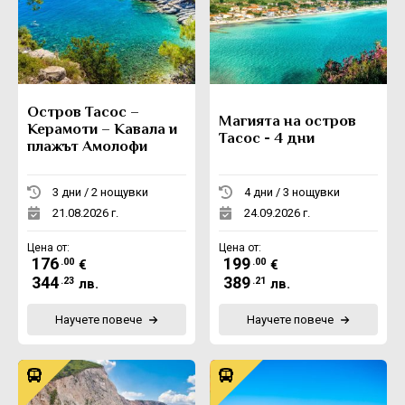
Остров Тасос –
Магията на остров
Керамоти – Кавала и
Тасос - 4 дни
плажът Амолофи
3 дни / 2 нощувки
4 дни / 3 нощувки
21.08.2026 г.
24.09.2026 г.
Цена от:
Цена от:
176
199
.00
.00
€
€
344
389
.23
.21
лв.
лв.
Научете повече
Научете повече