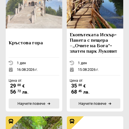
Eкопътеката Искър-
Панега с пещера
Кръстова гора
–,,Очите на Бога“-
златен парк Луковит
1 ден
1 ден
16.08.2026 г.
15.08.2026 г.
Цена от:
Цена от:
29
35
.00
.00
€
€
56
68
.72
.45
лв.
лв.
Научете повече
Научете повече