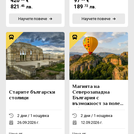
420
97
€
€
821
189
.45
.72
лв.
лв.
Научете повече
Научете повече
Магията на
Старите български
Северозападна
столици
България с
възможност за полет
с балон
2 дни / 1 нощувка
2 дни / 1 нощувка
26.09.2026 г.
12.09.2026 г.
Цена от:
Цена от: