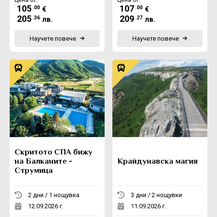
105
107
.00
.00
€
€
205
209
.36
.27
лв.
лв.
Научете повече
Научете повече
Скритото СПА бижу
на Балканите -
Крайдунавска магия
Струмица
2 дни / 1 нощувка
3 дни / 2 нощувки
12.09.2026 г.
11.09.2026 г.