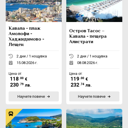
Екскурзии в Румъния
Кавала - плаж
Остров Тасос –
Амолофи -
Кавала - пещера
Хаджидимово -
Алистрати
Лещен
2 дни / 1 нощувка
2 дни / 1 нощувка
15.08.2026 г.
08.08.2026 г.
Цена от:
Цена от:
118
119
.00
.00
€
€
230
232
.79
.74
лв.
лв.
Научете повече
Научете повече