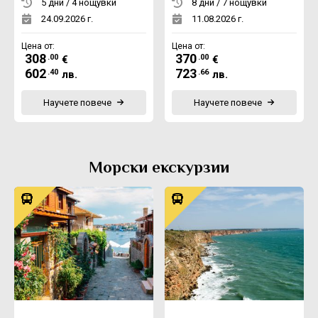
5 дни / 4 нощувки
8 дни / 7 нощувки
24.09.2026 г.
11.08.2026 г.
Цена от:
Цена от:
308
370
.00
.00
€
€
602
723
.40
.66
лв.
лв.
Научете повече
Научете повече
Морски екскурзии