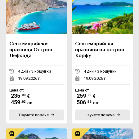
Септемврийски
Септемврийски
празници Остров
празници на остров
Лефкада
Корфу
4 дни / 3 нощувки
4 дни / 3 нощувки
19.09.2026 г.
19.09.2026 г.
Цена от:
Цена от:
235
259
.00
.00
€
€
459
506
.62
.56
лв.
лв.
Научете повече
Научете повече