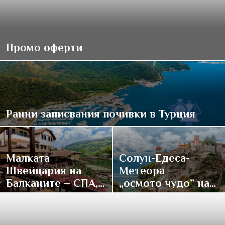
Промо оферти
Ранни записвания почивки в Турция
Малката
Солун-Едеса-
Швейцария на
Метеора –
Балканите – СПА,
„осмото чудо” на
традиции и купон
върха на света