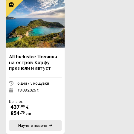
All Inclusive Почивка
на остров Корфу
през юли и август
6 дни / 5 нощувки
18.08.2026 г.
Цена от:
437
.00
€
854
.70
лв.
Научете повече