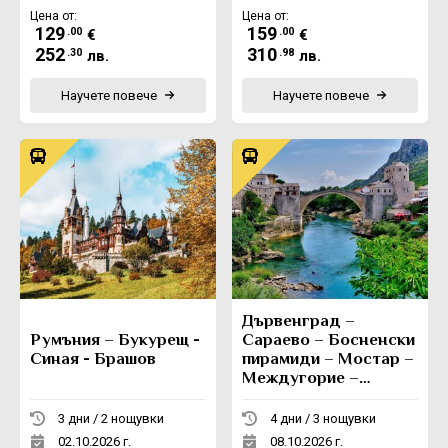
Цена от:
Цена от:
129
159
.00
.00
€
€
252
310
.30
.98
лв.
лв.
Научете повече
Научете повече
Дървенград –
Румъния – Букурещ -
Сараево – Босненски
Синая - Брашов
пирамиди – Мостар –
Междугорие –
Вишеград -
Каменград
3 дни / 2 нощувки
4 дни / 3 нощувки
02.10.2026 г.
08.10.2026 г.