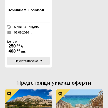
Почивка в Созопол
5 дни / 4 нощувки
09.09.2026 г.
Цена от:
250
.00
€
488
.96
лв.
Научете повече
Предстоящи уикенд оферти