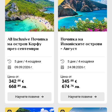
All Inclusive Почивка
Почивка на
на остров Корфу
Йонийските острови
през септември
- Август
5 дни / 4 нощувки
5 дни / 4 нощувки
09.09.2026 г.
24.08.2026 г.
Цена от:
Цена от:
342
345
.00
.00
€
€
668
674
.89
.76
лв.
лв.
Научете повече
Научете повече