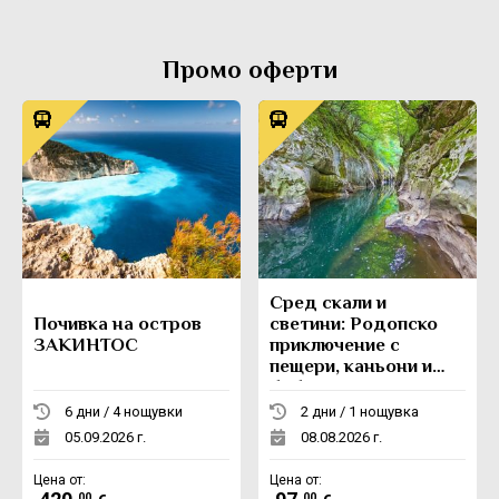
Промо оферти
Сред скали и
Почивка на остров
светини: Родопско
ЗАКИНТОС
приключение с
пещери, каньони и
боб
6 дни / 4 нощувки
2 дни / 1 нощувка
05.09.2026 г.
08.08.2026 г.
Цена от:
Цена от:
.00
.00