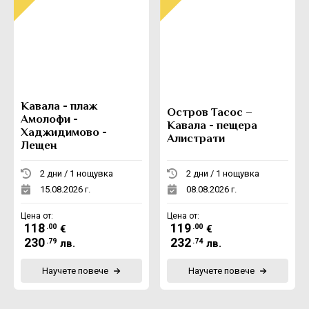
Кавала - плаж
Остров Тасос –
Амолофи -
Кавала - пещера
Хаджидимово -
Алистрати
Лещен
2 дни / 1 нощувка
2 дни / 1 нощувка
15.08.2026 г.
08.08.2026 г.
Цена от:
Цена от:
118
119
.00
.00
€
€
230
232
.79
.74
лв.
лв.
Научете повече
Научете повече