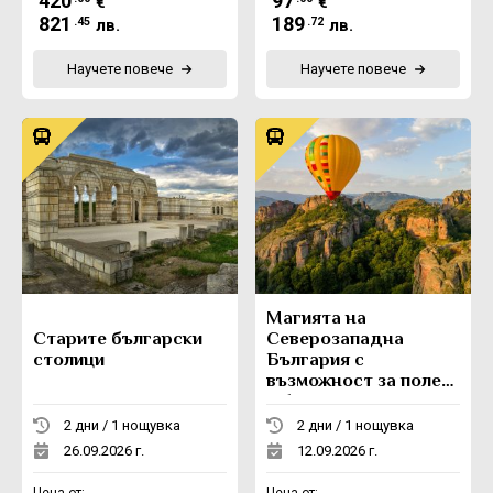
420
97
€
€
821
189
.45
.72
лв.
лв.
Научете повече
Научете повече
Магията на
Старите български
Северозападна
столици
България с
възможност за полет
с балон
2 дни / 1 нощувка
2 дни / 1 нощувка
26.09.2026 г.
12.09.2026 г.
Цена от:
Цена от: