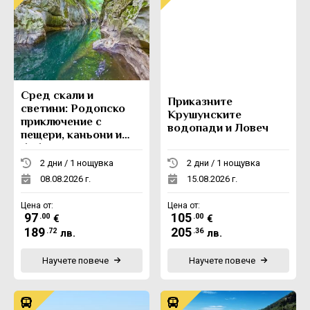
Сред скали и
Приказните
светини: Родопско
Крушунските
приключение с
водопади и Ловеч
пещери, каньони и
боб
2 дни / 1 нощувка
2 дни / 1 нощувка
08.08.2026 г.
15.08.2026 г.
Цена от:
Цена от:
97
105
.00
.00
€
€
189
205
.72
.36
лв.
лв.
Научете повече
Научете повече