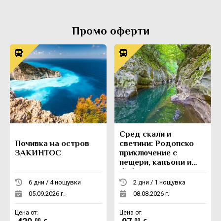
Промо оферти
Сред скали и
Почивка на остров
светини: Родопско
ЗАКИНТОС
приключение с
пещери, каньони и
боб
6 дни / 4 нощувки
2 дни / 1 нощувка
05.09.2026 г.
08.08.2026 г.
Цена от:
Цена от:
.00
.00