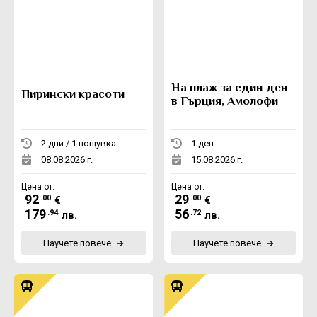
На плаж за един ден
Пирински красоти
в Гърция, Амолофи
2 дни / 1 нощувка
1 ден
08.08.2026 г.
15.08.2026 г.
Цена от:
Цена от:
92
29
.00
.00
€
€
179
56
.94
.72
лв.
лв.
Научете повече
Научете повече