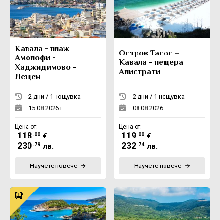
Екскурзии в Румъния
Кавала - плаж
Остров Тасос –
Амолофи -
Кавала - пещера
Хаджидимово -
Алистрати
Лещен
2 дни / 1 нощувка
2 дни / 1 нощувка
15.08.2026 г.
08.08.2026 г.
Цена от:
Цена от:
118
119
.00
.00
€
€
230
232
.79
.74
лв.
лв.
Научете повече
Научете повече