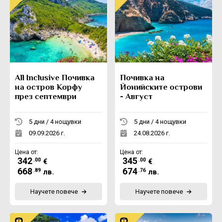
All Inclusive Почивка
Почивка на
на остров Корфу
Йонийските острови
през септември
- Август
5 дни / 4 нощувки
5 дни / 4 нощувки
09.09.2026 г.
24.08.2026 г.
Цена от:
Цена от:
342
345
.00
.00
€
€
668
674
.89
.76
лв.
лв.
Научете повече
Научете повече