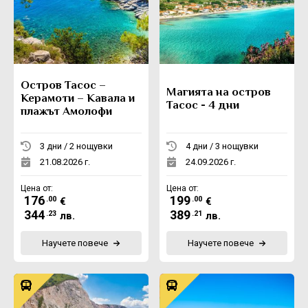
Остров Тасос –
Магията на остров
Керамоти – Кавала и
Тасос - 4 дни
плажът Амолофи
3 дни / 2 нощувки
4 дни / 3 нощувки
21.08.2026 г.
24.09.2026 г.
Цена от:
Цена от:
176
199
.00
.00
€
€
344
389
.23
.21
лв.
лв.
Научете повече
Научете повече