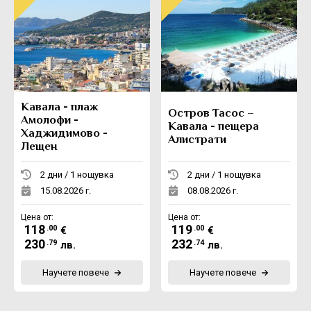
Кавала - плаж
Остров Тасос –
Амолофи -
Кавала - пещера
Хаджидимово -
Алистрати
Лещен
2 дни / 1 нощувка
2 дни / 1 нощувка
15.08.2026 г.
08.08.2026 г.
Цена от:
Цена от:
118
119
.00
.00
€
€
230
232
.79
.74
лв.
лв.
Научете повече
Научете повече