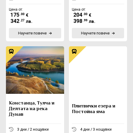
Цена от:
Цена от:
175
204
.00
.00
€
€
342
398
.27
.99
лв.
лв.
Научете повече
Научете повече
Констанца, Тулча и
Плитвички езера и
Делтата на река
Постойна яма
Дунав
3 дни / 2 нощувки
4 дни / 3 нощувки