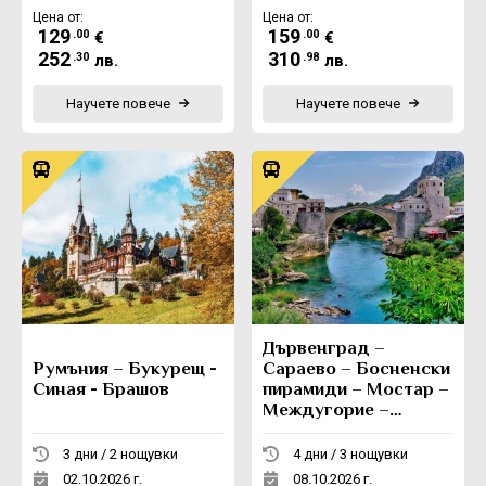
Цена от:
Цена от:
129
159
.00
.00
€
€
252
310
.30
.98
лв.
лв.
Научете повече
Научете повече
Дървенград –
Румъния – Букурещ -
Сараево – Босненски
Синая - Брашов
пирамиди – Мостар –
Междугорие –
Вишеград -
Каменград
3 дни / 2 нощувки
4 дни / 3 нощувки
02.10.2026 г.
08.10.2026 г.