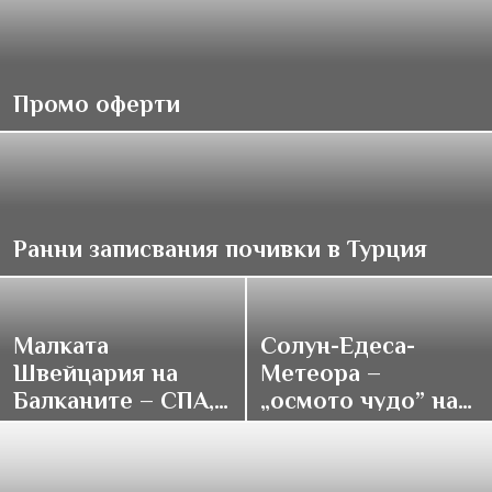
Промо оферти
Ранни записвания почивки в Турция
Малката
Солун-Едеса-
Швейцария на
Метеора –
Балканите – СПА,
„осмото чудо” на
традиции и купон
върха на света