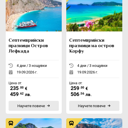
Септемврийски
Септемврийски
празници Остров
празници на остров
Лефкада
Корфу
4 дни / 3 нощувки
4 дни / 3 нощувки
19.09.2026 г.
19.09.2026 г.
Цена от:
Цена от:
235
259
.00
.00
€
€
459
506
.62
.56
лв.
лв.
Научете повече
Научете повече