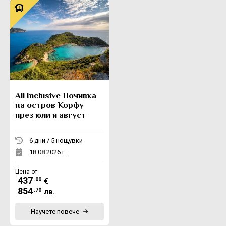
All Inclusive Почивка
на остров Корфу
през юли и август
6 дни / 5 нощувки
18.08.2026 г.
Цена от:
437
.00
€
854
.70
лв.
Научете повече