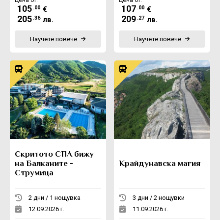
105
107
.00
.00
€
€
205
209
.36
.27
лв.
лв.
Научете повече
Научете повече
Скритото СПА бижу
на Балканите -
Крайдунавска магия
Струмица
2 дни / 1 нощувка
3 дни / 2 нощувки
12.09.2026 г.
11.09.2026 г.