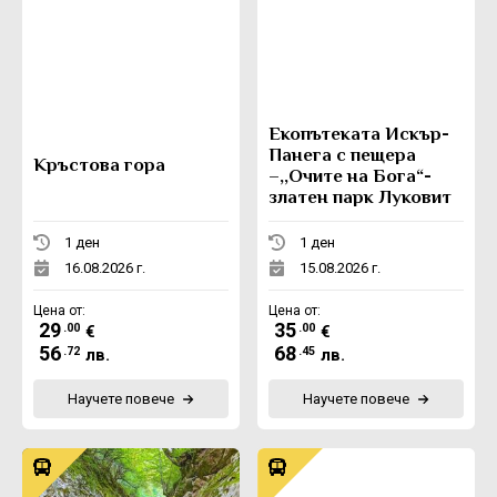
Eкопътеката Искър-
Панега с пещера
Кръстова гора
–,,Очите на Бога“-
златен парк Луковит
1 ден
1 ден
16.08.2026 г.
15.08.2026 г.
Цена от:
Цена от:
29
35
.00
.00
€
€
56
68
.72
.45
лв.
лв.
Научете повече
Научете повече