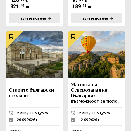
420
97
€
€
821
189
.45
.72
лв.
лв.
Научете повече
Научете повече
Магията на
Старите български
Северозападна
столици
България с
възможност за полет
с балон
2 дни / 1 нощувка
2 дни / 1 нощувка
26.09.2026 г.
12.09.2026 г.
Цена от:
Цена от: