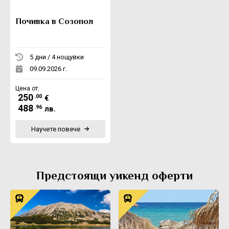
Почивка в Созопол
5 дни / 4 нощувки
09.09.2026 г.
Цена от:
250
.00
€
488
.96
лв.
Научете повече
Предстоящи уикенд оферти