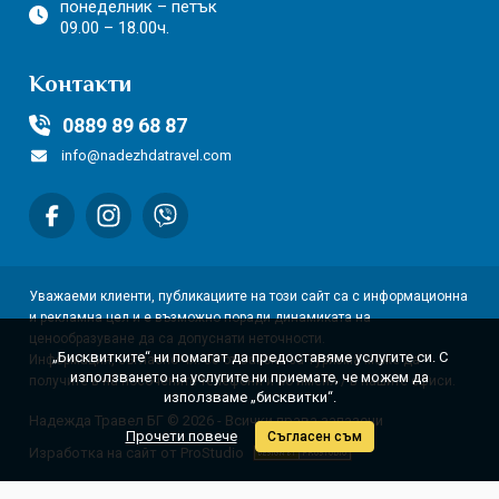
понеделник – петък
09.00 – 18.00ч.
Контакти
0889 89 68 87
info@nadezhdatravel.com
Уважаеми клиенти, публикациите на този сайт са с информационна
и рекламна цел и е възможно поради динамиката на
ценообразуване да са допуснати неточности.
„Бисквитките“ ни помагат да предоставяме услугите си. С
Информация, съгласно чл. 80 от Закона за Туризма може да
използването на услугите ни приемате, че можем да
получите в на посочените телефони и по имейл / в нашите офиси.
използваме „бисквитки“.
Надежда Травел БГ © 2026 - Всички права запазени
Прочети повече
Съгласен съм
Изработка на сайт от ProStudio