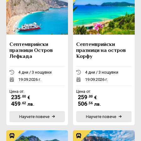
Септемврийски
Септемврийски
празници Остров
празници на остров
Лефкада
Корфу
4 дни / 3 нощувки
4 дни / 3 нощувки
19.09.2026 г.
19.09.2026 г.
Цена от:
Цена от:
235
259
.00
.00
€
€
459
506
.62
.56
лв.
лв.
Научете повече
Научете повече