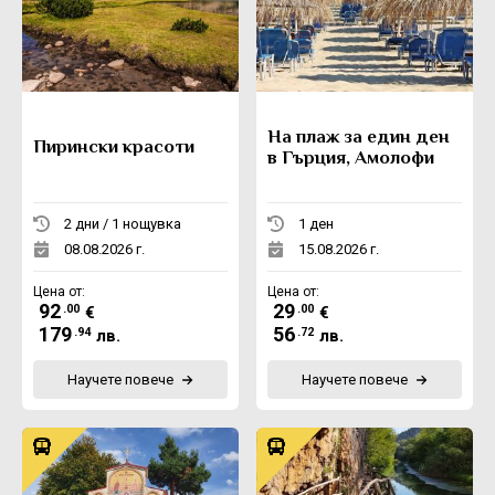
На плаж за един ден
Пирински красоти
в Гърция, Амолофи
2 дни / 1 нощувка
1 ден
08.08.2026 г.
15.08.2026 г.
Цена от:
Цена от:
92
29
.00
.00
€
€
179
56
.94
.72
лв.
лв.
Научете повече
Научете повече