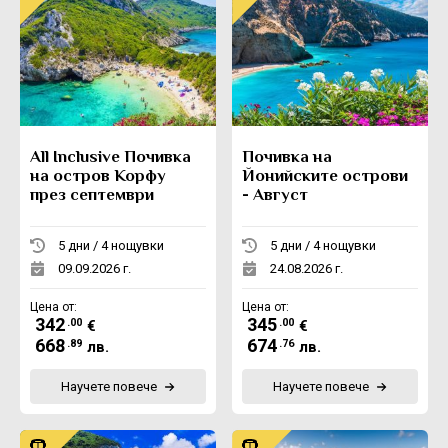
All Inclusive Почивка
Почивка на
на остров Корфу
Йонийските острови
през септември
- Август
5 дни / 4 нощувки
5 дни / 4 нощувки
09.09.2026 г.
24.08.2026 г.
Цена от:
Цена от:
342
345
.00
.00
€
€
668
674
.89
.76
лв.
лв.
Научете повече
Научете повече