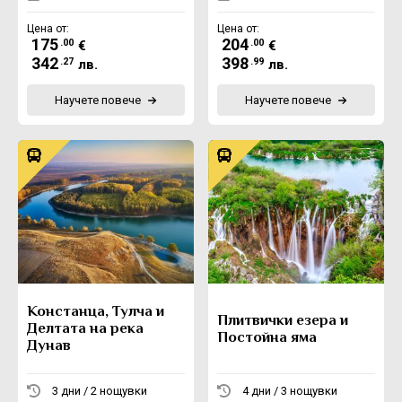
Цена от:
Цена от:
175
204
.00
.00
€
€
342
398
.27
.99
лв.
лв.
Научете повече
Научете повече
Констанца, Тулча и
Плитвички езера и
Делтата на река
Постойна яма
Дунав
3 дни / 2 нощувки
4 дни / 3 нощувки