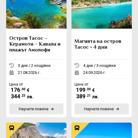
Остров Тасос –
Магията на остров
Керамоти – Кавала и
Тасос - 4 дни
плажът Амолофи
3 дни / 2 нощувки
4 дни / 3 нощувки
21.08.2026 г.
24.09.2026 г.
Цена от:
Цена от:
176
199
.00
.00
€
€
344
389
.23
.21
лв.
лв.
Научете повече
Научете повече