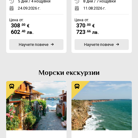
5 дни / 4 нощувки
8 дни / 7 нощувки
24.09.2026 г.
11.08.2026 г.
Цена от:
Цена от:
308
370
.00
.00
€
€
602
723
.40
.66
лв.
лв.
Научете повече
Научете повече
Морски екскурзии