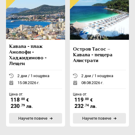
Кавала - плаж
Остров Тасос –
Амолофи -
Кавала - пещера
Хаджидимово -
Алистрати
Лещен
2 дни / 1 нощувка
2 дни / 1 нощувка
15.08.2026 г.
08.08.2026 г.
Цена от:
Цена от:
118
119
.00
.00
€
€
230
232
.79
.74
лв.
лв.
Научете повече
Научете повече