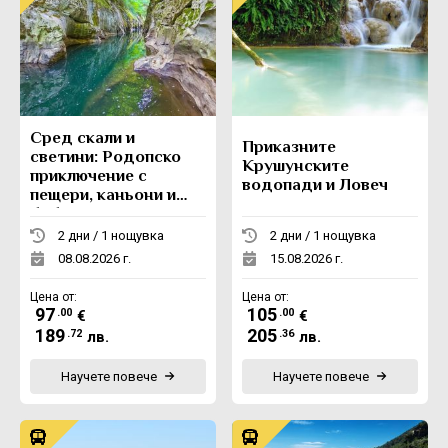
Сред скали и
Приказните
светини: Родопско
Крушунските
приключение с
водопади и Ловеч
пещери, каньони и
боб
2 дни / 1 нощувка
2 дни / 1 нощувка
08.08.2026 г.
15.08.2026 г.
Цена от:
Цена от:
97
105
.00
.00
€
€
189
205
.72
.36
лв.
лв.
Научете повече
Научете повече