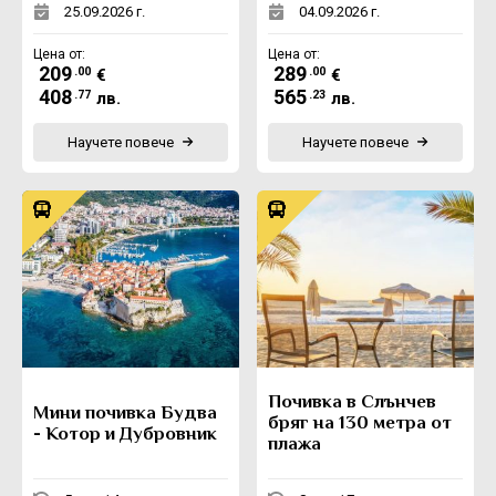
25.09.2026 г.
04.09.2026 г.
Цена от:
Цена от:
209
289
.00
.00
€
€
408
565
.77
.23
лв.
лв.
Научете повече
Научете повече
Почивка в Слънчев
Мини почивка Будва
бряг на 130 метра от
- Котор и Дубровник
плажа