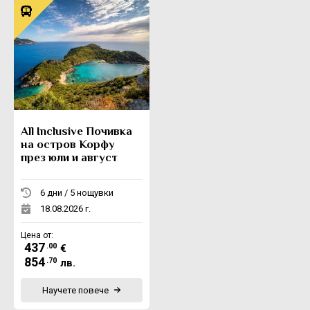
All Inclusive Почивка
на остров Корфу
през юли и август
6 дни / 5 нощувки
18.08.2026 г.
Цена от:
437
.00
€
854
.70
лв.
Научете повече