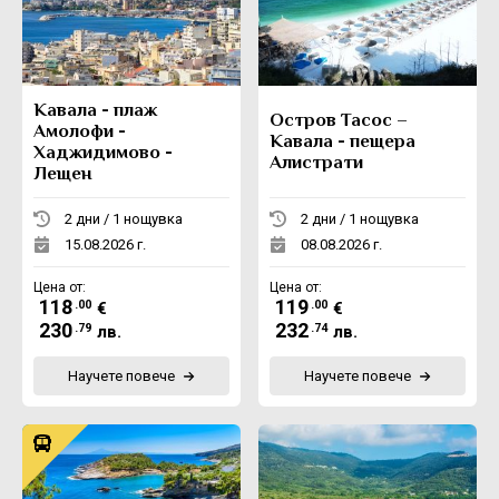
Екскурзии в Румъния
Кавала - плаж
Остров Тасос –
Амолофи -
Кавала - пещера
Хаджидимово -
Алистрати
Лещен
2 дни / 1 нощувка
2 дни / 1 нощувка
15.08.2026 г.
08.08.2026 г.
Цена от:
Цена от:
118
119
.00
.00
€
€
230
232
.79
.74
лв.
лв.
Научете повече
Научете повече