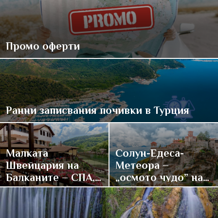
Промо оферти
Ранни записвания почивки в Турция
Малката
Солун-Едеса-
Швейцария на
Метеора –
Балканите – СПА,
„осмото чудо” на
традиции и купон
върха на света