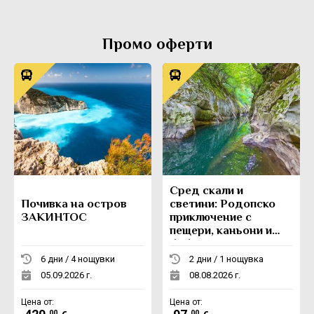
Промо оферти
Сред скали и
Почивка на остров
светини: Родопско
ЗАКИНТОС
приключение с
пещери, каньони и
боб
6 дни / 4 нощувки
2 дни / 1 нощувка
05.09.2026 г.
08.08.2026 г.
Цена от:
Цена от:
.00
.00