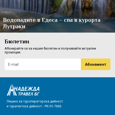
Водопадите в Едеса – спа в курорта
Лутраки
Бюлетин
Абонирайте се за нашия бюлетин и получавайте актуални
промоции.
Лиценз за туроператорска дейност
и турагентска дейност - РК-01-7663