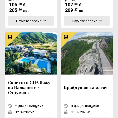
105
107
.00
.00
€
€
205
209
.36
.27
лв.
лв.
Научете повече
Научете повече
Скритото СПА бижу
на Балканите -
Крайдунавска магия
Струмица
2 дни / 1 нощувка
3 дни / 2 нощувки
12.09.2026 г.
11.09.2026 г.