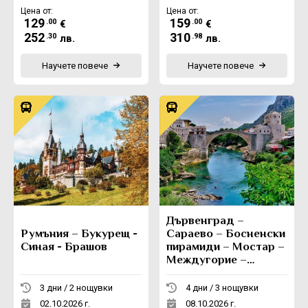
Цена от:
Цена от:
129
159
.00
.00
€
€
252
310
.30
.98
лв.
лв.
Научете повече
Научете повече
Дървенград –
Румъния – Букурещ -
Сараево – Босненски
Синая - Брашов
пирамиди – Мостар –
Междугорие –
Вишеград -
Каменград
3 дни / 2 нощувки
4 дни / 3 нощувки
02.10.2026 г.
08.10.2026 г.