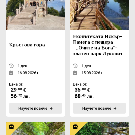
Eкопътеката Искър-
Панега с пещера
Кръстова гора
–,,Очите на Бога“-
златен парк Луковит
1 ден
1 ден
16.08.2026 г.
15.08.2026 г.
Цена от:
Цена от:
29
35
.00
.00
€
€
56
68
.72
.45
лв.
лв.
Научете повече
Научете повече