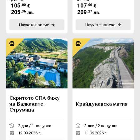
105
107
.00
.00
€
€
205
209
.36
.27
лв.
лв.
Научете повече
Научете повече
Скритото СПА бижу
на Балканите -
Крайдунавска магия
Струмица
2 дни / 1 нощувка
3 дни / 2 нощувки
12.09.2026 г.
11.09.2026 г.