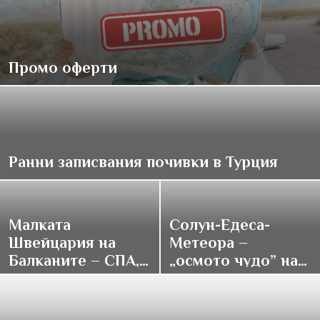
Промо оферти
Ранни записвания почивки в Турция
Малката
Солун-Едеса-
Швейцария на
Метеора –
Балканите – СПА,
„осмото чудо” на
традиции и купон
върха на света