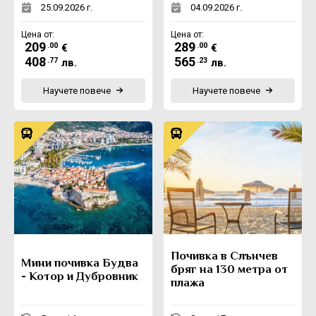
25.09.2026 г.
04.09.2026 г.
Цена от:
Цена от:
209
289
.00
.00
€
€
408
565
.77
.23
лв.
лв.
Научете повече
Научете повече
Почивка в Слънчев
Мини почивка Будва
бряг на 130 метра от
- Котор и Дубровник
плажа