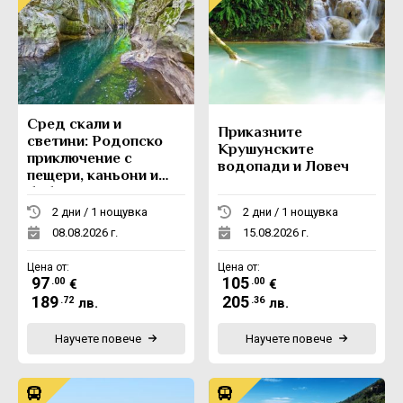
Сред скали и
Приказните
светини: Родопско
Крушунските
приключение с
водопади и Ловеч
пещери, каньони и
боб
2 дни / 1 нощувка
2 дни / 1 нощувка
08.08.2026 г.
15.08.2026 г.
Цена от:
Цена от:
97
105
.00
.00
€
€
189
205
.72
.36
лв.
лв.
Научете повече
Научете повече