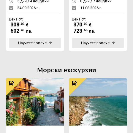
5 дни / 4 нощувки
8 дни / 7 нощувки
24.09.2026 г.
11.08.2026 г.
Цена от:
Цена от:
308
370
.00
.00
€
€
602
723
.40
.66
лв.
лв.
Научете повече
Научете повече
Морски екскурзии