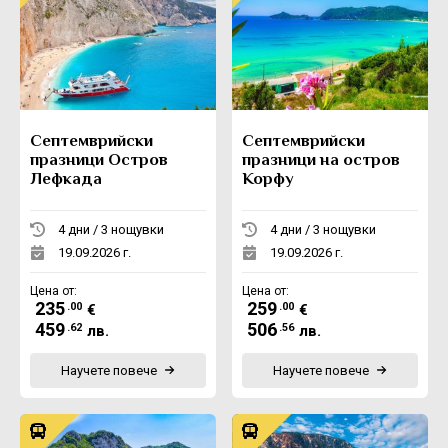
Септемврийски
Септемврийски
празници Остров
празници на остров
Лефкада
Корфу
4 дни / 3 нощувки
4 дни / 3 нощувки
19.09.2026 г.
19.09.2026 г.
Цена от:
Цена от:
235
259
.00
.00
€
€
459
506
.62
.56
лв.
лв.
Научете повече
Научете повече