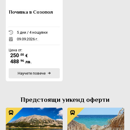
Почивка в Созопол
5 дни / 4 нощувки
09.09.2026 г.
Цена от:
250
.00
€
488
.96
лв.
Научете повече
Предстоящи уикенд оферти