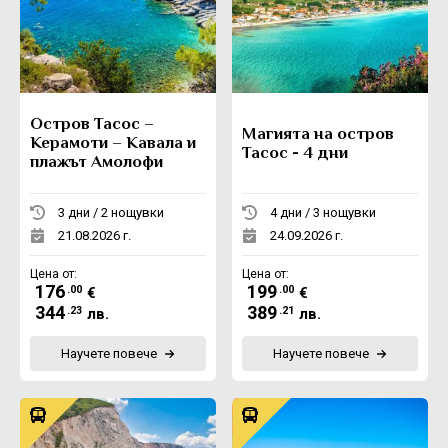
Остров Тасос –
Магията на остров
Керамоти – Кавала и
Тасос - 4 дни
плажът Амолофи
3 дни / 2 нощувки
4 дни / 3 нощувки
21.08.2026 г.
24.09.2026 г.
Цена от:
Цена от:
176
199
.00
.00
€
€
344
389
.23
.21
лв.
лв.
Научете повече
Научете повече