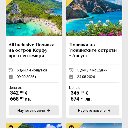
All Inclusive Почивка
Почивка на
на остров Корфу
Йонийските острови
през септември
- Август
5 дни / 4 нощувки
5 дни / 4 нощувки
09.09.2026 г.
24.08.2026 г.
Цена от:
Цена от:
342
345
.00
.00
€
€
668
674
.89
.76
лв.
лв.
Научете повече
Научете повече