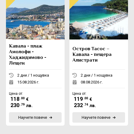
Кавала - плаж
Остров Тасос –
Амолофи -
Кавала - пещера
Хаджидимово -
Алистрати
Лещен
2 дни / 1 нощувка
2 дни / 1 нощувка
15.08.2026 г.
08.08.2026 г.
Цена от:
Цена от:
118
119
.00
.00
€
€
230
232
.79
.74
лв.
лв.
Научете повече
Научете повече