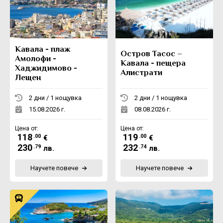
Екскурзии в Румъния
Кавала - плаж
Остров Тасос –
Амолофи -
Кавала - пещера
Хаджидимово -
Алистрати
Лещен
2 дни / 1 нощувка
2 дни / 1 нощувка
15.08.2026 г.
08.08.2026 г.
Цена от:
Цена от:
118
119
.00
.00
€
€
230
232
.79
.74
лв.
лв.
Научете повече
Научете повече