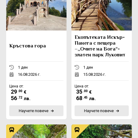
Eкопътеката Искър-
Панега с пещера
Кръстова гора
–,,Очите на Бога“-
златен парк Луковит
1 ден
1 ден
16.08.2026 г.
15.08.2026 г.
Цена от:
Цена от:
29
35
.00
.00
€
€
56
68
.72
.45
лв.
лв.
Научете повече
Научете повече