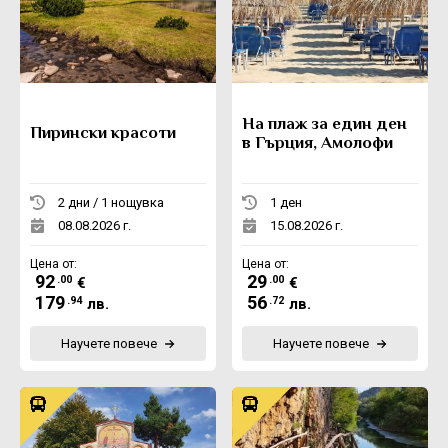
На плаж за един ден
Пирински красоти
в Гърция, Амолофи
2 дни / 1 нощувка
1 ден
08.08.2026 г.
15.08.2026 г.
Цена от:
Цена от:
92
29
.00
.00
€
€
179
56
.94
.72
лв.
лв.
Научете повече
Научете повече