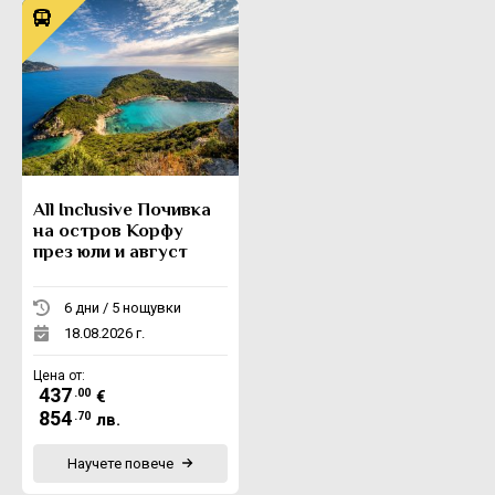
All Inclusive Почивка
на остров Корфу
през юли и август
6 дни / 5 нощувки
18.08.2026 г.
Цена от:
437
.00
€
854
.70
лв.
Научете повече