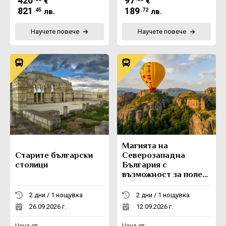
420
97
€
€
821
189
.45
.72
лв.
лв.
Научете повече
Научете повече
Магията на
Старите български
Северозападна
столици
България с
възможност за полет
с балон
2 дни / 1 нощувка
2 дни / 1 нощувка
26.09.2026 г.
12.09.2026 г.
Цена от:
Цена от: