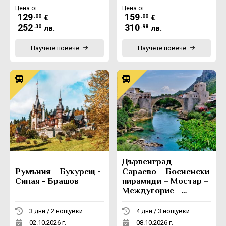
Цена от:
Цена от:
129
159
.00
.00
€
€
252
310
.30
.98
лв.
лв.
Научете повече
Научете повече
Дървенград –
Румъния – Букурещ -
Сараево – Босненски
Синая - Брашов
пирамиди – Мостар –
Междугорие –
Вишеград -
Каменград
3 дни / 2 нощувки
4 дни / 3 нощувки
02.10.2026 г.
08.10.2026 г.