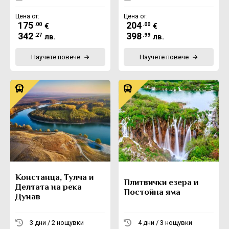
Цена от:
Цена от:
175
204
.00
.00
€
€
342
398
.27
.99
лв.
лв.
Научете повече
Научете повече
Констанца, Тулча и
Плитвички езера и
Делтата на река
Постойна яма
Дунав
3 дни / 2 нощувки
4 дни / 3 нощувки