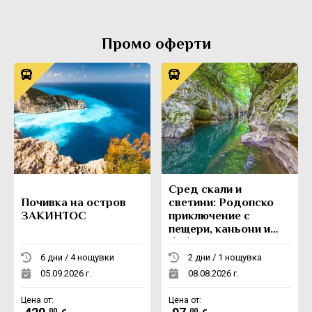
Промо оферти
Сред скали и
Почивка на остров
светини: Родопско
ЗАКИНТОС
приключение с
пещери, каньони и
боб
6 дни / 4 нощувки
2 дни / 1 нощувка
05.09.2026 г.
08.08.2026 г.
Цена от:
Цена от:
.00
.00