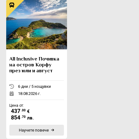
All Inclusive Почивка
на остров Корфу
през юли и август
6 дни / 5 нощувки
18.08.2026 г.
Цена от:
437
.00
€
854
.70
лв.
Научете повече