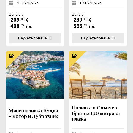
25.09.2026 г.
04.09.2026 г.
Цена от:
Цена от:
209
289
.00
.00
€
€
408
565
.77
.23
лв.
лв.
Научете повече
Научете повече
Почивка в Слънчев
Мини почивка Будва
бряг на 130 метра от
- Котор и Дубровник
плажа