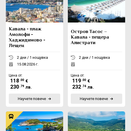
Екскурзии в Румъния
Кавала - плаж
Остров Тасос –
Амолофи -
Кавала - пещера
Хаджидимово -
Алистрати
Лещен
2 дни / 1 нощувка
2 дни / 1 нощувка
15.08.2026 г.
Цена от:
Цена от:
118
119
.00
.00
€
€
230
232
.79
.74
лв.
лв.
Научете повече
Научете повече