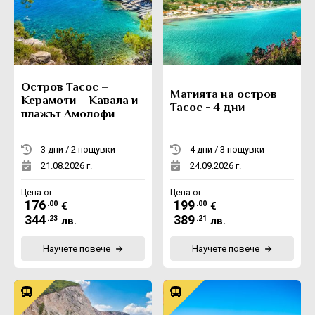
Остров Тасос –
Магията на остров
Керамоти – Кавала и
Тасос - 4 дни
плажът Амолофи
3 дни / 2 нощувки
4 дни / 3 нощувки
21.08.2026 г.
24.09.2026 г.
Цена от:
Цена от:
176
199
.00
.00
€
€
344
389
.23
.21
лв.
лв.
Научете повече
Научете повече