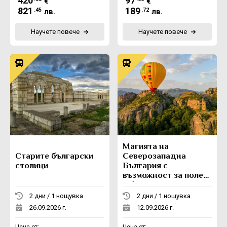
420
97
€
€
821
189
.45
.72
лв.
лв.
Научете повече
Научете повече
Магията на
Старите български
Северозападна
столици
България с
възможност за полет
с балон
2 дни / 1 нощувка
2 дни / 1 нощувка
26.09.2026 г.
12.09.2026 г.
Цена от:
Цена от: