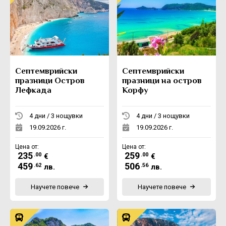
Септемврийски
Септемврийски
празници Остров
празници на остров
Лефкада
Корфу
4 дни / 3 нощувки
4 дни / 3 нощувки
19.09.2026 г.
19.09.2026 г.
Цена от:
Цена от:
235
259
.00
.00
€
€
459
506
.62
.56
лв.
лв.
Научете повече
Научете повече