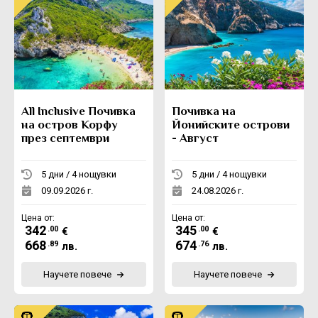
All Inclusive Почивка
Почивка на
на остров Корфу
Йонийските острови
през септември
- Август
5 дни / 4 нощувки
5 дни / 4 нощувки
09.09.2026 г.
24.08.2026 г.
Цена от:
Цена от:
342
345
.00
.00
€
€
668
674
.89
.76
лв.
лв.
Научете повече
Научете повече