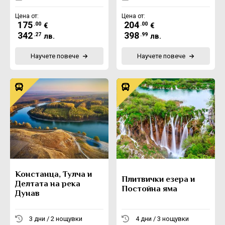
Цена от:
Цена от:
175
204
.00
.00
€
€
342
398
.27
.99
лв.
лв.
Научете повече
Научете повече
Констанца, Тулча и
Плитвички езера и
Делтата на река
Постойна яма
Дунав
3 дни / 2 нощувки
4 дни / 3 нощувки