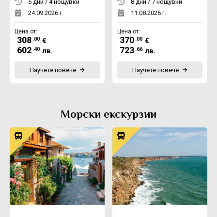
5 дни / 4 нощувки
8 дни / 7 нощувки
24.09.2026 г.
11.08.2026 г.
Цена от:
Цена от:
308
370
.00
.00
€
€
602
723
.40
.66
лв.
лв.
Научете повече
Научете повече
Морски екскурзии