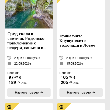
Сред скали и
Приказните
светини: Родопско
Крушунските
приключение с
водопади и Ловеч
пещери, каньони и
боб
2 дни / 1 нощувка
2 дни / 1 нощувка
22.08.2026 г.
15.08.2026 г.
Цена от:
Цена от:
97
105
.00
.00
€
€
189
205
.72
.36
лв.
лв.
Научете повече
Научете повече