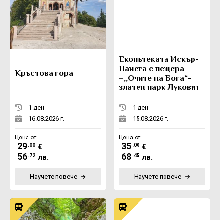
Eкопътеката Искър-
Панега с пещера
Кръстова гора
–,,Очите на Бога“-
златен парк Луковит
1 ден
1 ден
16.08.2026 г.
15.08.2026 г.
Цена от:
Цена от:
29
35
.00
.00
€
€
56
68
.72
.45
лв.
лв.
Научете повече
Научете повече