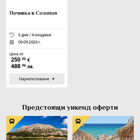
Почивка в Созопол
5 дни / 4 нощувки
09.09.2026 г.
Цена от:
250
.00
€
488
.96
лв.
Научете повече
Предстоящи уикенд оферти