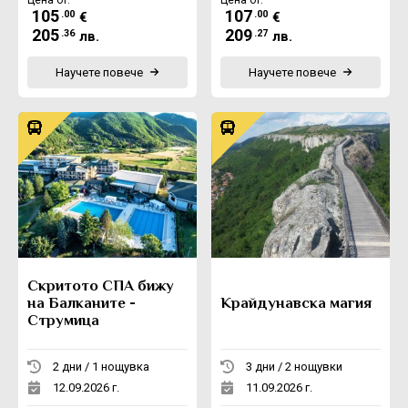
105
107
.00
.00
€
€
205
209
.36
.27
лв.
лв.
Научете повече
Научете повече
Скритото СПА бижу
на Балканите -
Крайдунавска магия
Струмица
2 дни / 1 нощувка
3 дни / 2 нощувки
12.09.2026 г.
11.09.2026 г.