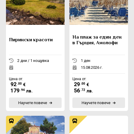
На плаж за един ден
Пирински красоти
в Гърция, Амолофи
2 дни / 1 нощувка
1 ден
15.08.2026 г.
Цена от:
Цена от:
92
29
.00
.00
€
€
179
56
.94
.72
лв.
лв.
Научете повече
Научете повече