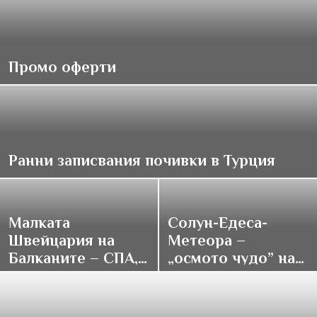
Промо оферти
Ранни записвания почивки в Турция
Малката
Солун-Едеса-
Швейцария на
Метеора –
Балканите – СПА,
„осмото чудо” на
традиции и купон
върха на света