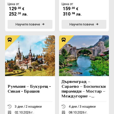
Цена от:
Цена от:
129
159
.00
.00
€
€
252
310
.30
.98
лв.
лв.
Научете повече
Научете повече
Дървенград –
Румъния – Букурещ -
Сараево – Босненски
Синая - Брашов
пирамиди – Мостар –
Междугорие –
Вишеград -
Каменград
3 дни / 2 нощувки
4 дни / 3 нощувки
02.10.2026 г.
08.10.2026 г.