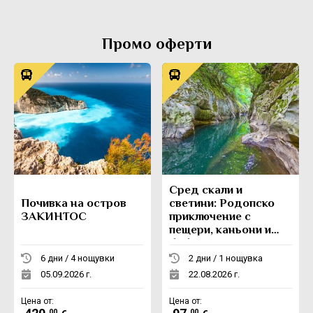
Промо оферти
Сред скали и
Почивка на остров
светини: Родопско
ЗАКИНТОС
приключение с
пещери, каньони и
боб
6 дни / 4 нощувки
2 дни / 1 нощувка
05.09.2026 г.
22.08.2026 г.
Цена от:
Цена от:
.00
.00