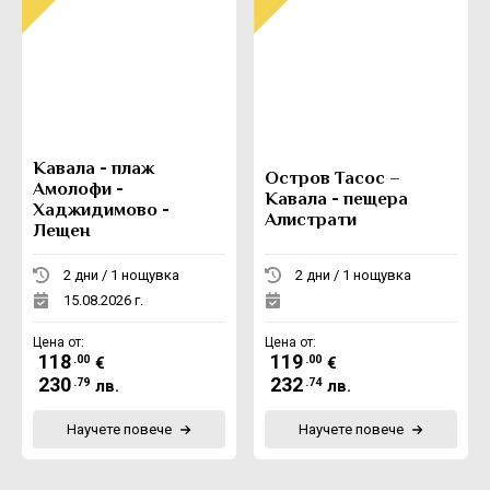
Кавала - плаж
Остров Тасос –
Амолофи -
Кавала - пещера
Хаджидимово -
Алистрати
Лещен
2 дни / 1 нощувка
2 дни / 1 нощувка
15.08.2026 г.
Цена от:
Цена от:
118
119
.00
.00
€
€
230
232
.79
.74
лв.
лв.
Научете повече
Научете повече