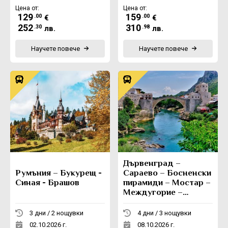
Цена от:
Цена от:
129
159
.00
.00
€
€
252
310
.30
.98
лв.
лв.
Научете повече
Научете повече
Дървенград –
Румъния – Букурещ -
Сараево – Босненски
Синая - Брашов
пирамиди – Мостар –
Междугорие –
Вишеград -
Каменград
3 дни / 2 нощувки
4 дни / 3 нощувки
02.10.2026 г.
08.10.2026 г.