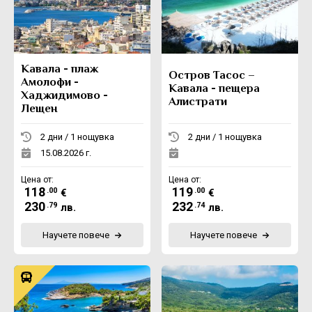
Екскурзии в Румъния
Кавала - плаж
Остров Тасос –
Амолофи -
Кавала - пещера
Хаджидимово -
Алистрати
Лещен
2 дни / 1 нощувка
2 дни / 1 нощувка
15.08.2026 г.
Цена от:
Цена от:
118
119
.00
.00
€
€
230
232
.79
.74
лв.
лв.
Научете повече
Научете повече