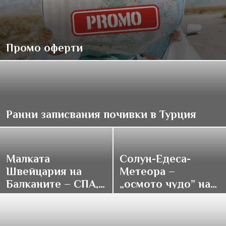
Промо оферти
Ранни записвания почивки в Турция
Малката
Солун-Едеса-
Швейцария на
Метеора –
Балканите – СПА,
„осмото чудо” на
традиции и купон
върха на света