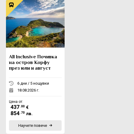
All Inclusive Почивка
на остров Корфу
през юли и август
6 дни / 5 нощувки
18.08.2026 г.
Цена от:
437
.00
€
854
.70
лв.
Научете повече