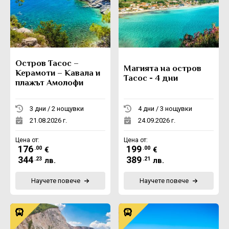
Остров Тасос –
Магията на остров
Керамоти – Кавала и
Тасос - 4 дни
плажът Амолофи
3 дни / 2 нощувки
4 дни / 3 нощувки
21.08.2026 г.
24.09.2026 г.
Цена от:
Цена от:
176
199
.00
.00
€
€
344
389
.23
.21
лв.
лв.
Научете повече
Научете повече