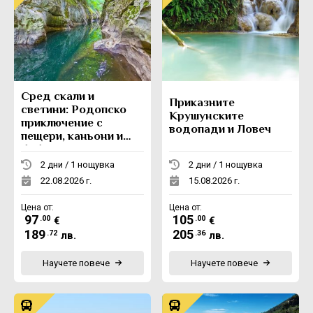
Сред скали и
Приказните
светини: Родопско
Крушунските
приключение с
водопади и Ловеч
пещери, каньони и
боб
2 дни / 1 нощувка
2 дни / 1 нощувка
22.08.2026 г.
15.08.2026 г.
Цена от:
Цена от:
97
105
.00
.00
€
€
189
205
.72
.36
лв.
лв.
Научете повече
Научете повече