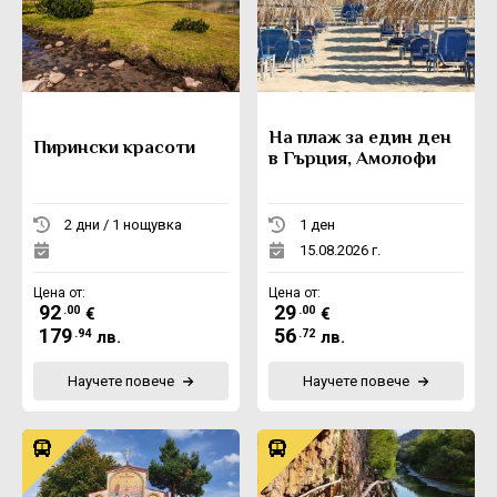
На плаж за един ден
Пирински красоти
в Гърция, Амолофи
2 дни / 1 нощувка
1 ден
15.08.2026 г.
Цена от:
Цена от:
92
29
.00
.00
€
€
179
56
.94
.72
лв.
лв.
Научете повече
Научете повече