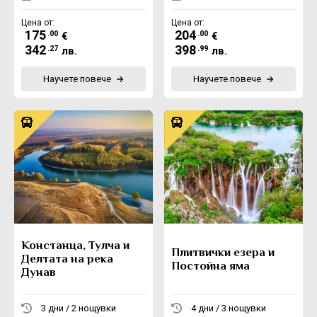
Цена от:
Цена от:
175
204
.00
.00
€
€
342
398
.27
.99
лв.
лв.
Научете повече
Научете повече
Констанца, Тулча и
Плитвички езера и
Делтата на река
Постойна яма
Дунав
3 дни / 2 нощувки
4 дни / 3 нощувки