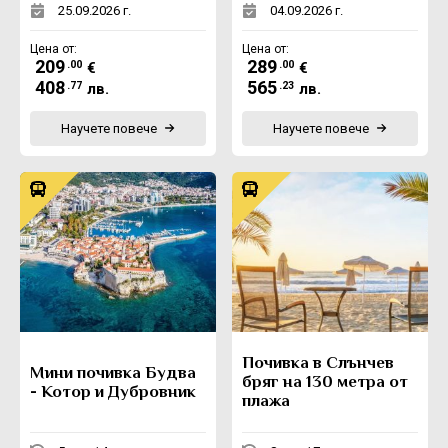
25.09.2026 г.
04.09.2026 г.
Цена от:
Цена от:
209
289
.00
.00
€
€
408
565
.77
.23
лв.
лв.
Научете повече
Научете повече
Почивка в Слънчев
Мини почивка Будва
бряг на 130 метра от
- Котор и Дубровник
плажа