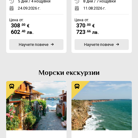
5 дни / 4 нощувки
8 дни / 7 нощувки
24.09.2026 г.
11.08.2026 г.
Цена от:
Цена от:
308
370
.00
.00
€
€
602
723
.40
.66
лв.
лв.
Научете повече
Научете повече
Морски екскурзии