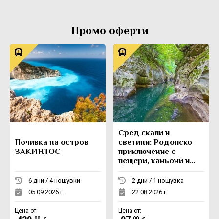
Промо оферти
Сред скали и
Почивка на остров
светини: Родопско
ЗАКИНТОС
приключение с
пещери, каньони и
боб
6 дни / 4 нощувки
2 дни / 1 нощувка
05.09.2026 г.
22.08.2026 г.
Цена от:
Цена от:
.00
.00