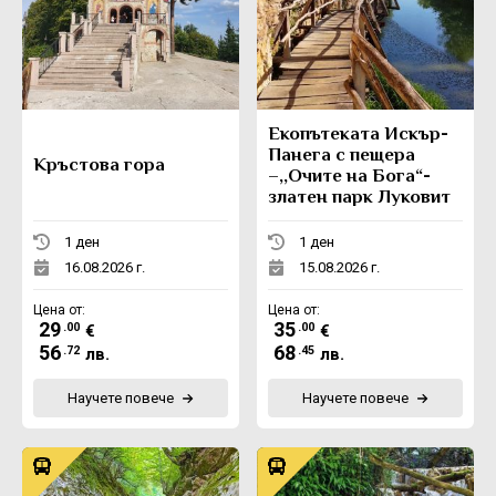
Eкопътеката Искър-
Панега с пещера
Кръстова гора
–,,Очите на Бога“-
златен парк Луковит
1 ден
1 ден
16.08.2026 г.
15.08.2026 г.
Цена от:
Цена от:
29
35
.00
.00
€
€
56
68
.72
.45
лв.
лв.
Научете повече
Научете повече