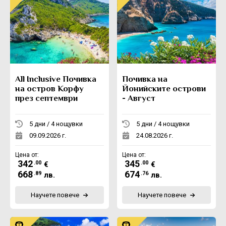
All Inclusive Почивка
Почивка на
на остров Корфу
Йонийските острови
през септември
- Август
5 дни / 4 нощувки
5 дни / 4 нощувки
09.09.2026 г.
24.08.2026 г.
Цена от:
Цена от:
342
345
.00
.00
€
€
668
674
.89
.76
лв.
лв.
Научете повече
Научете повече