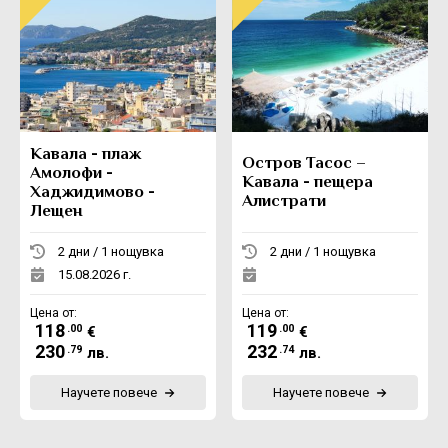
Кавала - плаж
Остров Тасос –
Амолофи -
Кавала - пещера
Хаджидимово -
Алистрати
Лещен
2 дни / 1 нощувка
2 дни / 1 нощувка
15.08.2026 г.
Цена от:
Цена от:
118
119
.00
.00
€
€
230
232
.79
.74
лв.
лв.
Научете повече
Научете повече