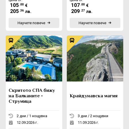
105
107
.00
.00
€
€
205
209
.36
.27
лв.
лв.
Научете повече
Научете повече
Скритото СПА бижу
на Балканите -
Крайдунавска магия
Струмица
2 дни / 1 нощувка
3 дни / 2 нощувки
12.09.2026 г.
11.09.2026 г.