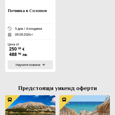
Почивка в Созопол
5 дни / 4 нощувки
09.09.2026 г.
Цена от:
250
.00
€
488
.96
лв.
Научете повече
Предстоящи уикенд оферти