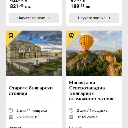
420
97
€
€
821
189
.45
.72
лв.
лв.
Научете повече
Научете повече
Магията на
Старите български
Северозападна
столици
България с
възможност за полет
с балон
2 дни / 1 нощувка
2 дни / 1 нощувка
26.09.2026 г.
12.09.2026 г.
Цена от:
Цена от: