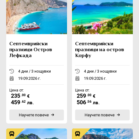
Септемврийски
Септемврийски
празници Остров
празници на остров
Лефкада
Корфу
4 дни / 3 нощувки
4 дни / 3 нощувки
19.09.2026 г.
19.09.2026 г.
Цена от:
Цена от:
235
259
.00
.00
€
€
459
506
.62
.56
лв.
лв.
Научете повече
Научете повече