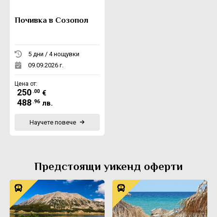
Почивка в Созопол
5 дни / 4 нощувки
09.09.2026 г.
Цена от:
250
.00
€
488
.96
лв.
Научете повече
Предстоящи уикенд оферти