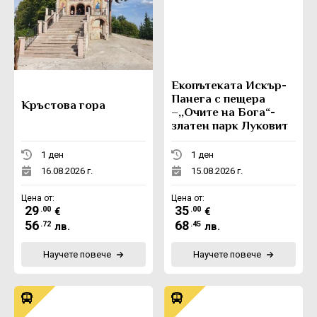
Eкопътеката Искър-
Панега с пещера
Кръстова гора
–,,Очите на Бога“-
златен парк Луковит
1 ден
1 ден
16.08.2026 г.
15.08.2026 г.
Цена от:
Цена от:
29
35
.00
.00
€
€
56
68
.72
.45
лв.
лв.
Научете повече
Научете повече