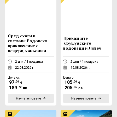
Сред скали и
Приказните
светини: Родопско
Крушунските
приключение с
водопади и Ловеч
пещери, каньони и
боб
2 дни / 1 нощувка
2 дни / 1 нощувка
22.08.2026 г.
15.08.2026 г.
Цена от:
Цена от:
97
105
.00
.00
€
€
189
205
.72
.36
лв.
лв.
Научете повече
Научете повече