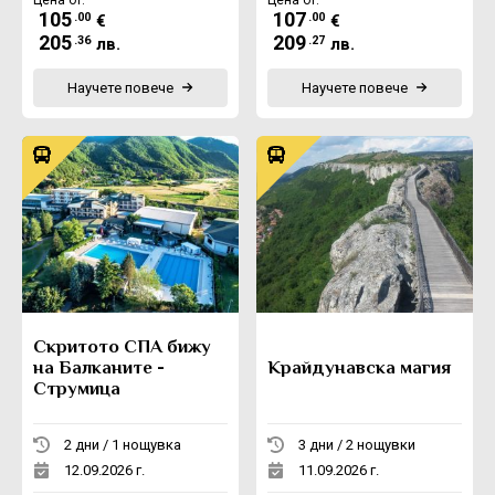
105
107
.00
.00
€
€
205
209
.36
.27
лв.
лв.
Научете повече
Научете повече
Скритото СПА бижу
на Балканите -
Крайдунавска магия
Струмица
2 дни / 1 нощувка
3 дни / 2 нощувки
12.09.2026 г.
11.09.2026 г.