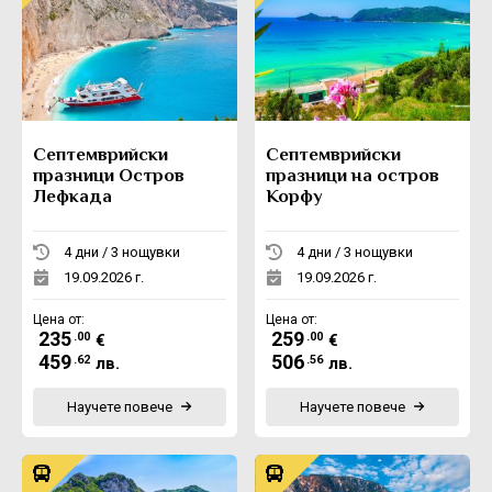
Септемврийски
Септемврийски
празници Остров
празници на остров
Лефкада
Корфу
4 дни / 3 нощувки
4 дни / 3 нощувки
19.09.2026 г.
19.09.2026 г.
Цена от:
Цена от:
235
259
.00
.00
€
€
459
506
.62
.56
лв.
лв.
Научете повече
Научете повече