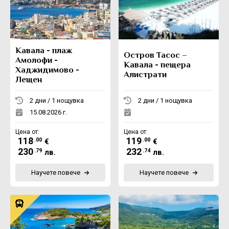
Екскурзии в Румъния
Кавала - плаж
Остров Тасос –
Амолофи -
Кавала - пещера
Хаджидимово -
Алистрати
Лещен
2 дни / 1 нощувка
2 дни / 1 нощувка
15.08.2026 г.
Цена от:
Цена от:
118
119
.00
.00
€
€
230
232
.79
.74
лв.
лв.
Научете повече
Научете повече