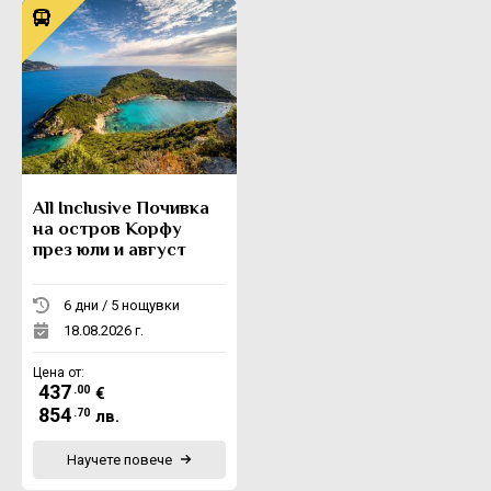
All Inclusive Почивка
на остров Корфу
през юли и август
6 дни / 5 нощувки
18.08.2026 г.
Цена от:
437
.00
€
854
.70
лв.
Научете повече