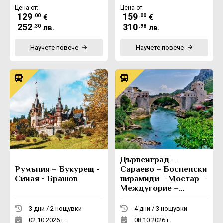
Цена от:
Цена от:
129
159
.00
.00
€
€
252
310
.30
.98
лв.
лв.
Научете повече
Научете повече
Дървенград –
Румъния – Букурещ -
Сараево – Босненски
Синая - Брашов
пирамиди – Мостар –
Междугорие –
Вишеград -
Каменград
3 дни / 2 нощувки
4 дни / 3 нощувки
02.10.2026 г.
08.10.2026 г.