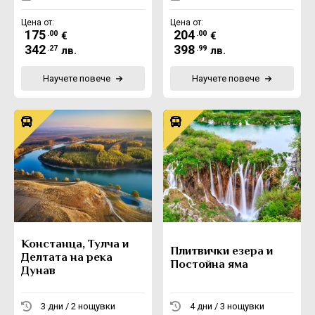
Цена от:
Цена от:
175
204
.00
.00
€
€
342
398
.27
.99
лв.
лв.
Научете повече
Научете повече
Констанца, Тулча и
Плитвички езера и
Делтата на река
Постойна яма
Дунав
3 дни / 2 нощувки
4 дни / 3 нощувки