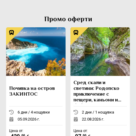
Промо оферти
Сред скали и
Почивка на остров
светини: Родопско
ЗАКИНТОС
приключение с
пещери, каньони и
боб
6 дни / 4 нощувки
2 дни / 1 нощувка
05.09.2026 г.
22.08.2026 г.
Цена от:
Цена от:
.00
.00