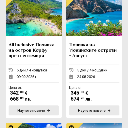
All Inclusive Почивка
Почивка на
на остров Корфу
Йонийските острови
през септември
- Август
5 дни / 4 нощувки
5 дни / 4 нощувки
09.09.2026 г.
24.08.2026 г.
Цена от:
Цена от:
342
345
.00
.00
€
€
668
674
.89
.76
лв.
лв.
Научете повече
Научете повече