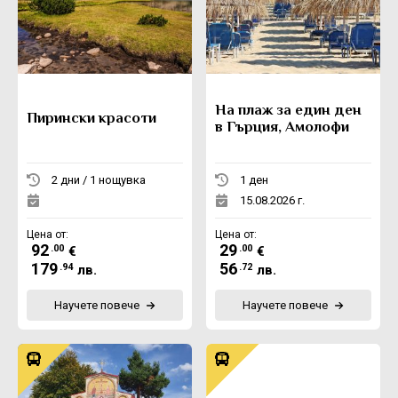
На плаж за един ден
Пирински красоти
в Гърция, Амолофи
2 дни / 1 нощувка
1 ден
15.08.2026 г.
Цена от:
Цена от:
92
29
.00
.00
€
€
179
56
.94
.72
лв.
лв.
Научете повече
Научете повече