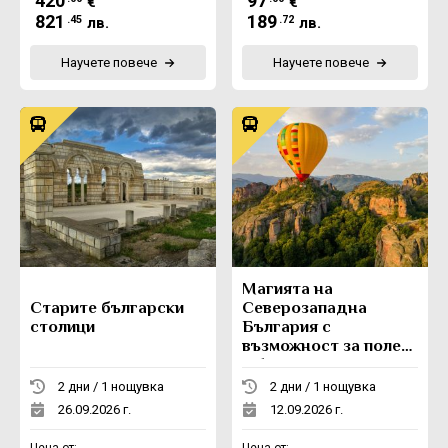
420
97
€
€
821
189
.45
.72
лв.
лв.
Научете повече
Научете повече
Магията на
Старите български
Северозападна
столици
България с
възможност за полет
с балон
2 дни / 1 нощувка
2 дни / 1 нощувка
26.09.2026 г.
12.09.2026 г.
Цена от:
Цена от: