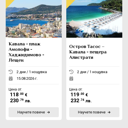
Кавала - плаж
Остров Тасос –
Амолофи -
Кавала - пещера
Хаджидимово -
Алистрати
Лещен
2 дни / 1 нощувка
2 дни / 1 нощувка
15.08.2026 г.
Цена от:
Цена от:
118
119
.00
.00
€
€
230
232
.79
.74
лв.
лв.
Научете повече
Научете повече