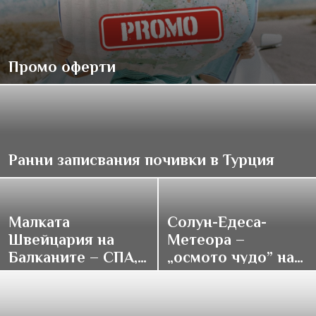
Промо оферти
Ранни записвания почивки в Турция
Малката
Солун-Едеса-
Швейцария на
Метеора –
Балканите – СПА,
„осмото чудо” на
традиции и купон
върха на света