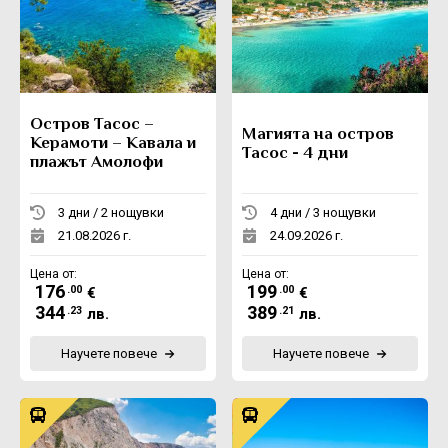
Остров Тасос –
Магията на остров
Керамоти – Кавала и
Тасос - 4 дни
плажът Амолофи
3 дни / 2 нощувки
4 дни / 3 нощувки
21.08.2026 г.
24.09.2026 г.
Цена от:
Цена от:
176
199
.00
.00
€
€
344
389
.23
.21
лв.
лв.
Научете повече
Научете повече